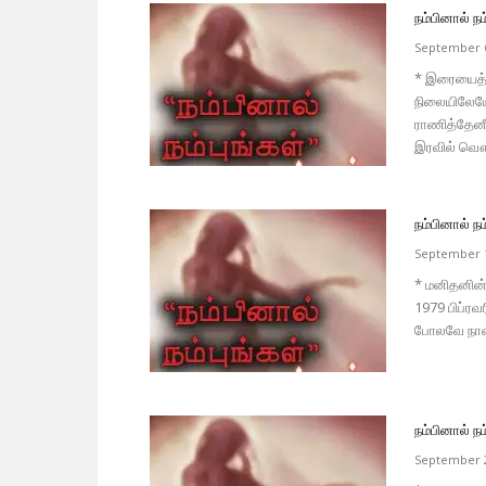
நம்பினால் நம்
September 6
* இரையைத் த
நிலையிலேயே
ராணித்தேனீ
இரவில் வௌவ
நம்பினால் நம்
September 1
* மனிதனின் 
1979 பிப்ர
போலவே நான்
நம்பினால் நம்
September 2