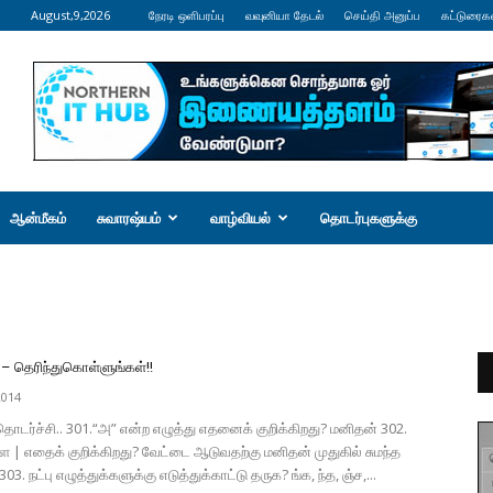
August,9,2026
நேரடி ஒளிபரப்பு
வவுனியா தேடல்
செய்தி அனுப்ப
கட்டுரைக
ஆன்மீகம்
சுவாரஷ்யம்
வாழ்வியல்
தொடர்புகளுக்கு
– தெரிந்துகொள்ளுங்கள்!!
2014
டர்ச்சி.. 301.“அ” என்ற எழுத்து எதனைக் குறிக்கிறது? மனிதன் 302.
்ள | எதைக் குறிக்கிறது? வேட்டை ஆடுவதற்கு மனிதன் முதுகில் சுமந்த
 303. நட்பு எழுத்துக்களுக்கு எடுத்துக்காட்டு தருக? ங்க, ந்த, ஞ்ச,...