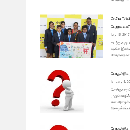
தேசிய ரீதிய
பெற்ற வவுனி
July 15, 2017
கடந்த வருடம
அகில இலங்க
கோகுலதாசன் 
பொதுஅறிவு 
January 6, 2
சென்றவார தொட
முதுமொழிக் 
என அழைக்கப்
அழைக்கப்படு
பொதுஅறிவு 