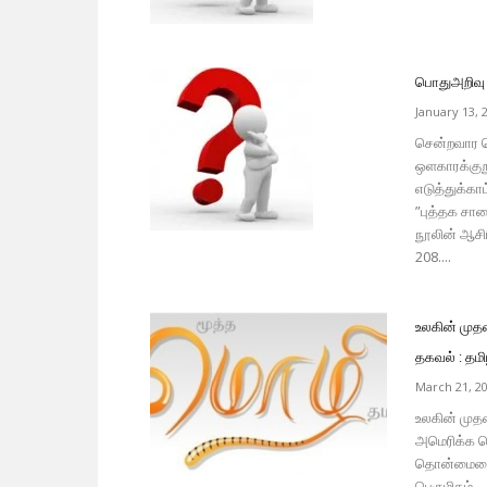
பொதுஅறிவு 
January 13, 
சென்றவார தொ
ஒளகாரக்குறு
எடுத்துக்காட
”புத்தக சால
நூலின் ஆசிர
208....
உலகின் முதன
தகவல் : தம
March 21, 2
உலகின் முதன
அமெரிக்க ம
தொன்மையையு
பெருமிதம்...