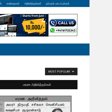
ள்
கவிதைகள்
அறிவித்தல்கள்
நம்மவர் படைப்புக்கள்
MOST POPULAR
மரண அறிவித்தல்கள்