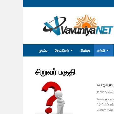
வவுனியா
நெற்
முகப்பு
செய்திகள்
சினிமா
கல்வி
சிறுவர் பகுதி
பொதுஅறிவு 
January 27, 
சென்றவார தொ
“அ” வில் உள
அம்புக் கூடு