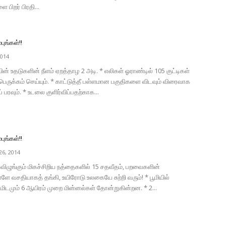
பிறர் பிரதி...
புங்கள்!!
2014
ின் உதடுகளின் நீளம் ஏறத்தாழ 2 அடி. * எலிகள் ஓராண்டில் 105 குட்டிகள்
ருக்கம் செய்யும். * காட்டுத்தீ பள்ளமான பகுதிகளை விடவும் விரைவாக
 பரவும். * உடலை குளிர்விப்பதற்காக...
புங்கள்!!
6, 2014
ிழுங்கும் மிகச்சிறிய நத்தைகளில் 15 சதவீதம், பறவைகளின்
ள்ளே வசதியாகத் தங்கி, உயிரோடு உலகையே சுற்றி வரும்! * பூமியில்
ிடமும் 6 ஆயிரம் முறை மின்னல்கள் தோன்றுகின்றன. * 2...