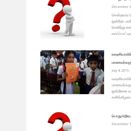
December 2
சென்றவார தொ
ஒன்றோ பலவ
மெலிந்து கை
வாய்ப்பாட்டி
வவுனியாவில
மாணவர்களுக
July 4, 2015
வவுனியாவில
மாணவர்களுக்
ஒன்றினை வவ
சனிக்கிழமை
பொதுஅறிவு 
December 1