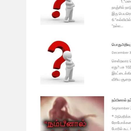
1."மலைப் ப
நாஞ்சில் நா
இரு பெயரொட
6."கல்வியில
”நல்ல...
பொதுஅறிவு 
December 3
சென்றவார த
எது? பசு 10
இரட்டைக்கி
வீசிய சூறைக
நம்பினால் நம்
September 2
* அமெரிக்க
ரோபோக்களைப்
போரில் கூட