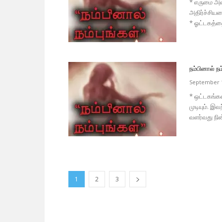
* எருமை அ
அதிர்ச்சியட
* ஓட்டகத்தை
நம்பினால் நம்
September 1
* ஒட்டகங்கள
முடியும். இவ
வளர்வது நின
1
2
3