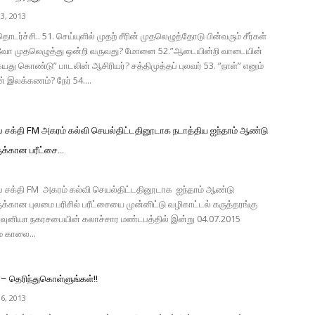
3, 2013
டர்ச்சி.. 51. செய்யுளில் முதற் சீரின் முதலெழுத்தோடு பின்வரும் சீர்கள்
ோ முதலெழுத்து ஒன்றி வருவது? மோனை 52.”ஆடையின்றி வாடையின்
யது கொண்டு” பாடலின் ஆசிரியர்? சத்திமுத்தப் புலவர் 53. ”நாள்” எனும்
ன் இலக்கணம்? நேர் 54....
் சக்தி FM அகரம் கல்வி செயல்திட்டதினூடாக நடாத்திய ஐந்தாம் ஆண்டு
்கான பரீட்சை...
் சக்தி FM அகரம் கல்வி செயல்திட்டதினூடாக ஐந்தாம் ஆண்டு
கான புலமை பரிசில் பரீட்சையை முன்னிட்டு வழிகாட்டல் கருத்தரங்கு
ுனியா நகரசபையின் கலாச்சார மண்டபத்தில் இன்று 04.07.2015
 காலை...
– தெரிந்துகொள்ளுங்கள்!!
6, 2013