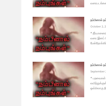
வரைபடங்களை 
நம்பினால் நம்
October 2, 
* நீர்யானைய
வரை இனப் பெ
மேல்நோக்கிப்
நம்பினால் நம்
September 2
* பறவைகள் வ
வயிற்றுக்கு
ஒவ்வொரு நிம