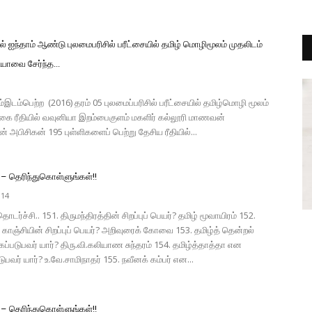
ில் ஐந்தாம் ஆண்டு புலமைபரிசில் பரீட்சையில் தமிழ் மொழிமூலம் முதலிடம்
யாவை சேர்ந்த...
்இடம்பெற்ற (2016) தரம் 05 புலமைப்பரிசில் பரீட்சையில் தமிழ்மொழி மூலம்
ை ரீதியில் வவுனியா இறம்பைகுளம் மகளிர் கல்லூரி மாணவன்
அபிசிகன் 195 புள்ளிகளைப் பெற்று தேசிய ரீதியில்...
– தெரிந்துகொள்ளுங்கள்!!
014
ர்ச்சி.. 151. திருமந்திரத்தின் சிறப்புப் பெயர்? தமிழ் மூவாயிரம் 152.
காஞ்சியின் சிறப்புப் பெயர்? அறிவுரைக் கோவை 153. தமிழ்த் தென்றல்
படுபவர் யார்? திரு.வி.கலியாண சுந்தரம் 154. தமிழ்த்தாத்தா என
பவர் யார்? உ.வே.சாமிநாதர் 155. நவீனக் கம்பர் என...
– தெரிந்துகொள்ளுங்கள்!!