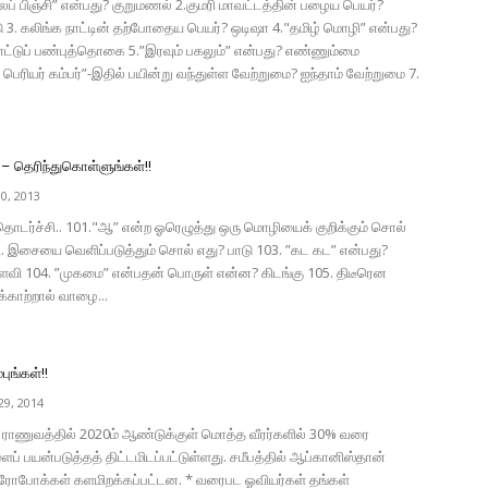
ிஞ்சி” என்பது? குறுமணல் 2.குமரி மாவட்டத்தின் பழைய பெயர்?
டு 3. கலிங்க நாட்டின் தற்போதைய பெயர்? ஒடிஷா 4."தமிழ் மொழி” என்பது?
்டுப் பண்புத்தொகை 5.”இரவும் பகலும்” என்பது? எண்ணும்மை
் பெரியர் கம்பர்”-இதில் பயின்று வந்துள்ள வேற்றுமை? ஐந்தாம் வேற்றுமை 7.
– தெரிந்துகொள்ளுங்கள்!!
0, 2013
ொடர்ச்சி.. 101."ஆ” என்ற ஓரெழுத்து ஒரு மொழியைக் குறிக்கும் சொல்
2. இசையை வெளிப்படுத்தும் சொல் எது? பாடு 103. ”கட கட” என்பது?
ளவி 104. ”முகமை” என்பதன் பொருள் என்ன? கிடங்கு 105. திடீரென
்காற்றால் வாழை...
புங்கள்!!
9, 2014
 ராணுவத்தில் 2020ம் ஆண்டுக்குள் மொத்த வீரர்களில் 30% வரை
 பயன்படுத்தத் திட்டமிடப்பட்டுள்ளது. சமீபத்தில் ஆப்கானிஸ்தான்
 ரோபோக்கள் களமிறக்கப்பட்டன. * வரைபட ஓவியர்கள் தங்கள்