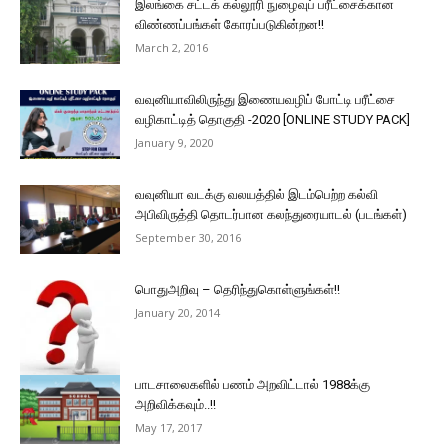
இலங்கை சட்டக் கல்லூரி நுழைவுப் பரீட்சைக்கான
விண்ணப்பங்கள் கோரப்படுகின்றன!!
March 2, 2016
வவுனியாவிலிருந்து இணையவழிப் போட்டி பரீட்சை
வழிகாட்டித் தொகுதி -2020 [ONLINE STUDY PACK]
January 9, 2020
வவுனியா வடக்கு வலயத்தில் இடம்பெற்ற கல்வி
அபிவிருத்தி தொடர்பான கலந்துரையாடல் (படங்கள்)
September 30, 2016
பொதுஅறிவு – தெரிந்துகொள்ளுங்கள்!!
January 20, 2014
பாடசாலைகளில் பணம் அறவிட்டால் 1988க்கு
அறிவிக்கவும்..!!
May 17, 2017