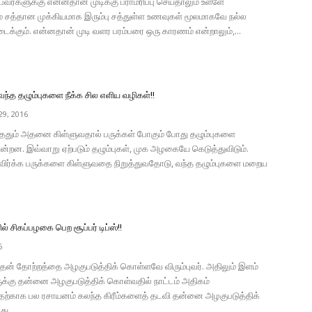
பவர்களுக்கு என்னதான் முடிக்கு பராமரிப்பு செய்தாலும் உள்ளே
் சத்தான முக்கியமாக இரும்பு சத்துள்ள உணவுகள் மூலமாகவே நல்ல
ைக்கும். என்னதான் முடி வளர பரம்பரை ஒரு காரணம் என்றாலும்,...
வந்த தழும்புகளை நீக்க சில எளிய வழிகள்!!
9, 2016
ந்ததும் அதனை கிள்ளுவதால் பருக்கள் போகும் போது தழும்புகளை
ன்றன. இவ்வாறு ஏற்படும் தழும்புகள், முக அழகையே கெடுத்துவிடும்.
ர்க்க பருக்களை கிள்ளுவதை நிறுத்துவதோடு, வந்த தழும்புகளை மறைய
் சிகப்பழகை பெற சூப்பர் டிப்ஸ்!!
6
ன் தோற்றத்தை அழகுபடுத்திக் கொள்ளவே விரும்புவர். அதிலும் இளம்
ுக்கு தன்னை அழகுபடுத்திக் கொள்வதில் நாட்டம் அதிகம்
அதற்காக பல ரசாயனம் கலந்த கிரீம்களைத் தடவி தன்னை அழகுபடுத்திக்
ு...