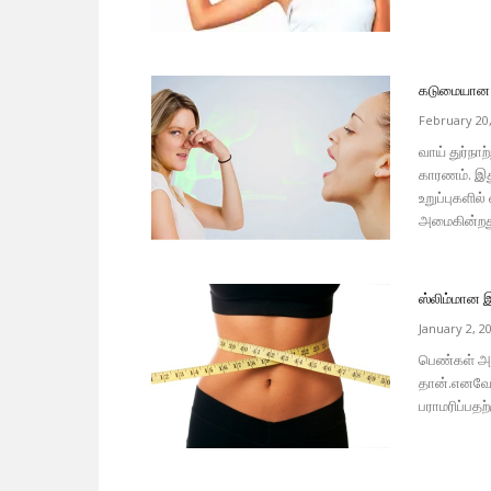
கடுமையான வா
February 20
வாய் துர்நா
காரணம். இது
உறுப்புகளி
அமைகின்றது
ஸ்லிம்மான
January 2, 2
பெண்கள் அ
தான்.எனவே 
பராமரிப்பதற