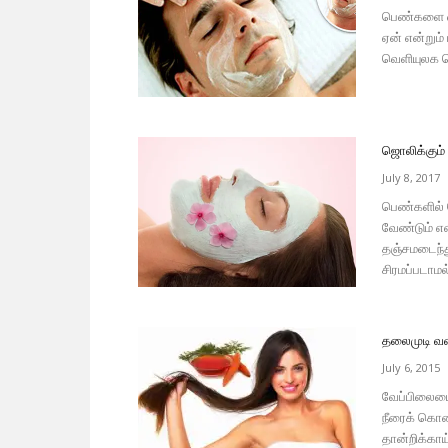
பெண்களை வ
ஏன் என்றும
வெளியுலக தொ
ஜொலிக்கும் 
July 8, 2017
பெண்களில் 
வேண்டும் எ
தஞ்சமடைந்த
சிரமப்படாமல
தலைமுடி வளர
July 6, 2015
வேப்பிலையை 
நீரைக் கொண்
தான்றிக்காய