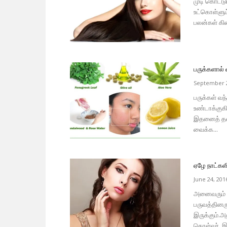
முடி கொட்டு
உட்கொள்ளும
பலன்கள் கிட
பருக்களால் 
September 2
பருக்கள் வ
உண்டாக்குகி
இதனைத் தவி
வைக்க...
ஏழே நாட்களில
June 24, 201
அனைவரும் த
பருவத்தினர
இருக்கும்.
கொள்வர். இத