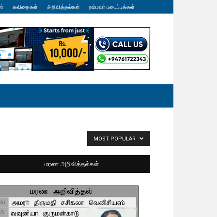
ள்
கவிதைகள்
அறிவித்தல்கள்
நம்மவர் படைப்புக்கள்
MOST POPULAR
மரண அறிவித்தல்கள்