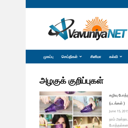
வவுனியா
நெற்
முகப்பு
செய்திகள்
சினிமா
கல்வி
அழகுக் குறிப்புகள்
கழிவு போத்
(படங்கள் )
June 15, 201
நாம் அன்றாடம
போத்தல்கள