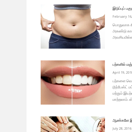
இடுப்புப் ப
February 16
பொதுவாக சில
அகண்டு காண
அவசியமில்லை
பற்களில் ம
April 19, 201
பற்களை வெள
டூத்பேஸ்ட் 
மற்றும் இ
மாற்றலாம். ஸ
ஆண்களே இது
July 28, 2016