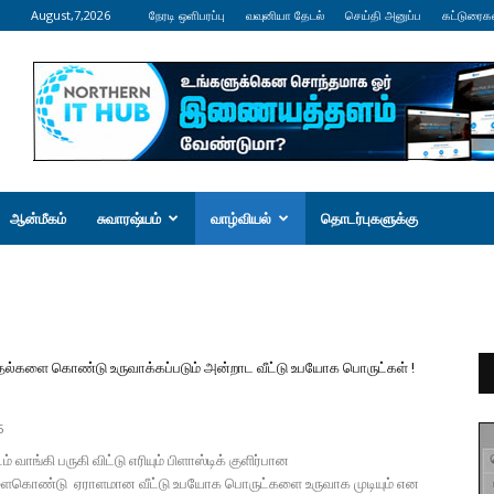
August,7,2026
நேரடி ஒளிபரப்பு
வவுனியா தேடல்
செய்தி அனுப்ப
கட்டுரைக
ஆன்மீகம்
சுவாரஷ்யம்
வாழ்வியல்
தொடர்புகளுக்கு
தல்களை கொண்டு உருவாக்கப்படும் அன்றாட வீட்டு உபயோக பொருட்கள் !
5
் வாங்கி பருகி விட்டு எரியும் பிளாஸ்டிக் குளிர்பான
ைகொண்டு ஏராளமான வீட்டு உபயோக பொருட்களை உருவாக முடியும் என