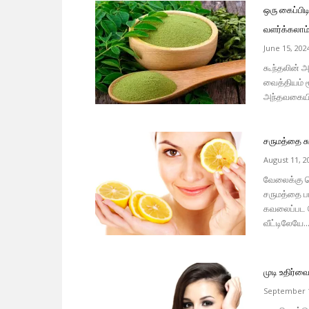
ஒரு கைப்பிட
வளர்க்கலாம்
June 15, 202
கூந்தலின் 
வைத்தியம் 
அந்தவகையில
சருமத்தை சு
August 11, 2
வேலைக்கு ச
சருமத்தை ப
கவலைப்பட வ
வீட்டிலேயே..
முடி உதிர்வ
September 1