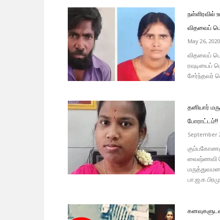
நள்ளிரவில் 
விதவைப் பெ
May 26, 202
விதவைப் பெண
ரவுடியைப் ப
சேர்ந்தவர் 
தனியார் மர
போராட்டம்!!
September 2
கும்பகோணத்
வைஷ்ணவி செ
மருத்துவமன
பா.ஜ.க பிரம
கனவுகளுடன்