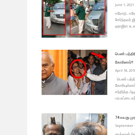
June 1, 2021
ஈரோடு.. ஈரோ
சேர்ந்தவர்
ஹாஜிரா உடன
பெண் பத்திர
கோரினார்!!
April 18, 201
பெண் பத்திர
கோரியுள்ளார
சந்தித்த ஆள
பரபரப்பை ஏற
74 வயது முத
September 1
சாத்தான் கெ