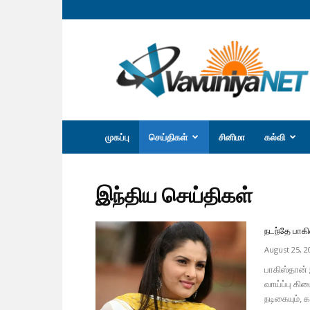
வவுனியா
நெற்
முகப்பு
செய்திகள்
சினிமா
கல்வி
இந்திய செய்திகள்
நடந்தே பாகிஸ
August 25, 2
பாகிஸ்தான்
வாய்ப்பு க
நடிகையும், க