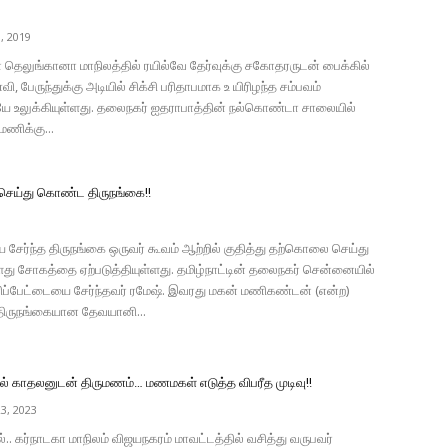
, 2019
 தெலுங்கானா மாநிலத்தில் ரயில்வே தேர்வுக்கு சகோதரருடன் பைக்கில்
, பேருந்துக்கு அடியில் சிக்சி பரிதாபமாக உ யிரிழந்த சம்பவம்
ே உலுக்கியுள்ளது. தலைநகர் ஐதராபாத்தின் நல்கொண்டா சாலையில்
ணிக்கு...
ெய்து கொண்ட திருநங்கை!!
ேர்ந்த திருநங்கை ஒருவர் கூவம் ஆற்றில் குதித்து தற்கொலை செய்து
ு சோகத்தை ஏற்படுத்தியுள்ளது. தமிழ்நாட்டின் தலைநகர் சென்னையில்
ாரிப்பேட்டையை சேர்ந்தவர் ரமேஷ். இவரது மகன் மணிகண்டன் (என்ற)
திருநங்கையான தேவயானி...
ல் காதலனுடன் திருமணம்… மணமகள் எடுத்த விபரீத முடிவு!!
3, 2023
்.. கர்நாடகா மாநிலம் விஜயநகரம் மாவட்டத்தில் வசித்து வருபவர்