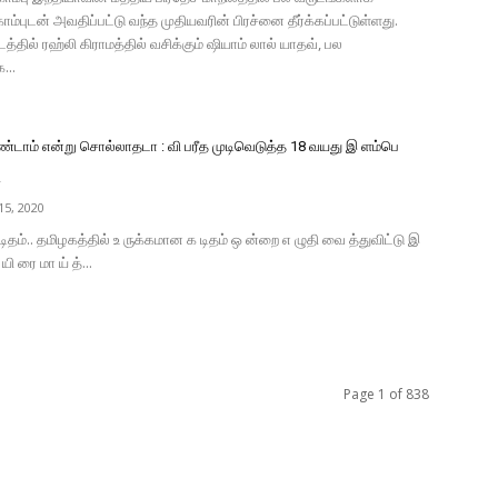
்புடன் அவதிப்பட்டு வந்த முதியவரின் பிரச்னை தீர்க்கப்பட்டுள்ளது.
த்தில் ரஹ்லி கிராமத்தில் வசிக்கும் ஷியாம் லால் யாதவ், பல
...
டாம் என்று சொல்லாதடா : வி பரீத முடிவெடுத்த 18 வயது இ ளம்பெ
.
5, 2020
டிதம்.. தமிழகத்தில் உ ருக்கமான க டிதம் ஒ ன்றை எ ழுதி வை த்துவிட்டு இ
யி ரை மா ய் த்...
Page 1 of 838