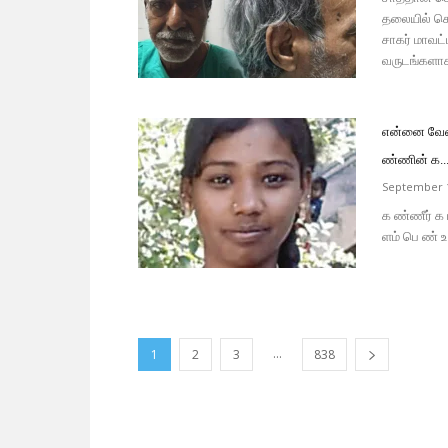
தலையில் கொம
சாகர் மாவட்ட
வருடங்களாக
என்னை வேண்
ண்ணின் க..
September 1
க ண்ணீர் க 
ளம் பெ ண் உ 
...
1
2
3
838