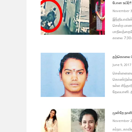
போன உயிர்!!
November 3
இந்தியாவின்
சென்ற மாணவி
மாநிலத்தைய
காலை 7:30 ம
தற்கொலை ச
June 9, 2017
சென்னையை ச
கொண்டுள்ளத
உள்ள சிந்த
தேவயானி. 
மூன்றே நாளி
November 2
கர்நாடகாவில