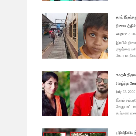
தாய் இறந்தத
நிலையத்தில்
August 7, 20
இரயில் நிலை
குழந்தை பசி
பீகார் மாநி
காதல் திரும
நிகழ்ந்த சோ
July 22, 2020
இளம் தம்பதி
வேறுபாட்டால
த ற்கொ லை 
நடுவீதியில்