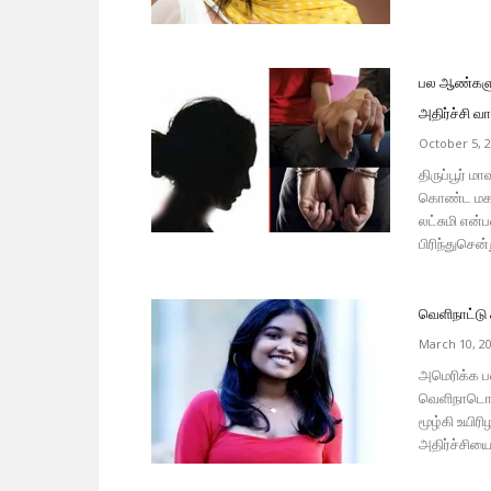
பல ஆண்களுட
அதிர்ச்சி வா
October 5, 
திருப்பூர் 
கொண்ட மகன்
லட்சுமி என
பிரிந்துசென்
வெளிநாட்டு 
March 10, 2
அமெரிக்க ப
வெளிநாடொன்
மூழ்கி உயிர
அதிர்ச்சியைய