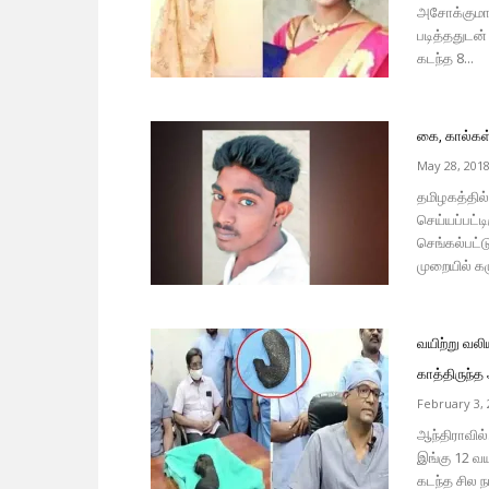
அசோக்குமார
படித்ததுடன்
கடந்த 8...
கை, கால்கள
May 28, 201
தமிழகத்தில
செய்யப்பட்டி
செங்கல்பட்
முறையில் கழ
வயிற்று வல
காத்திருந்த 
February 3, 
ஆந்திராவில்
இங்கு 12 வய
கடந்த சில ந