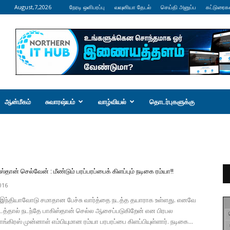
August,7,2026
நேரடி ஒளிபரப்பு
வவுனியா தேடல்
செய்தி அனுப்ப
கட்டுரைக
ஆன்மீகம்
சுவாரஷ்யம்
வாழ்வியல்
தொடர்புகளுக்கு
்தான் செல்வேன் : மீண்டும் பரப்பரப்பைக் கிளப்பும் நடிகை ரம்யா!!
016
 இந்தியாவோடு சமாதான பேச்சு வார்த்தை நடத்த தயாராக உள்ளது. எனவே
ிடைத்தால் நடந்தே பாகிஸ்தான் செல்ல ஆசைப்படுகிறேன் என பிரபல
ாங்கிரஸ் முன்னாள் எம்பியுமான ரம்யா பரபரப்பை கிளப்பியுள்ளார். நடிகை...