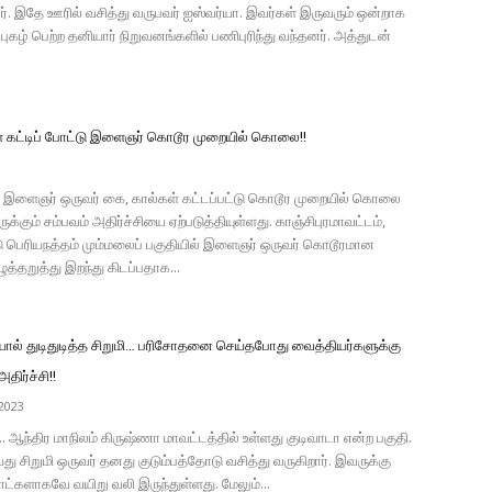
். இதே ஊரில் வசித்து வருபவர் ஐஸ்வர்யா. இவர்கள் இருவரும் ஒன்றாக
 புகழ் பெற்ற தனியார் நிறுவனங்களில் பணிபுரிந்து வந்தனர். அத்துடன்
் கட்டிப் போட்டு இளைஞர் கொடூர முறையில் கொலை!!
8
் இளைஞர் ஒருவர் கை, கால்கள் கட்டப்பட்டு கொடூர முறையில் கொலை
ருக்கும் சம்பவம் அதிர்ச்சியை ஏற்படுத்தியுள்ளது. காஞ்சிபுரமாவட்டம்,
டு பெரியநத்தம் மும்மலைப் பகுதியில் இளைஞர் ஒருவர் கொடூரமான
ுத்தறுத்து இறந்து கிடப்பதாக...
ியால் துடிதுடித்த சிறுமி… பரிசோதனை செய்தபோது வைத்தியர்களுக்கு
அதிர்ச்சி!!
2023
.. ஆந்திர மாநிலம் கிருஷ்ணா மாவட்டத்தில் உள்ளது குடிவாடா என்ற பகுதி.
து சிறுமி ஒருவர் தனது குடும்பத்தோடு வசித்து வருகிறார். இவருக்கு
ாட்களாகவே வயிறு வலி இருந்துள்ளது. மேலும்...