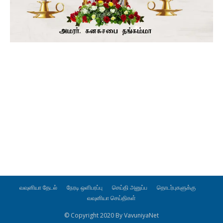
வவுனியா தேடல்
நேரடி ஒளிபரப்பு
செய்தி அனுப்ப
தொடர்புகளுக்கு
வவுனியா செய்திகள்
© Copyright 2020 By VavuniyaNet