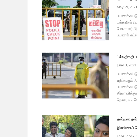
May 29, 202
பயணக்கட்டுப
மக்களின் ந
பேச்சாளர் அ
பயணக் கட்ட
14ம் திகதி 
June 3, 2021
பயணக்கட்டுப
எதிர்வரும் 
பயணக்கட்டுப
தீர்மானித்
ஜெனரல் சவேந
என்னை ஏன் த
இலங்கைப் ப
February 2, 