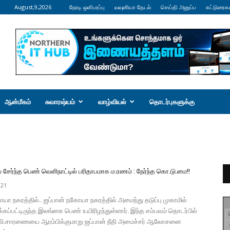
August,9,2026
நேரடி ஒளிபரப்பு
வவுனியா தேடல்
செய்தி அனுப்ப
கட்டுரைக
ஆன்மீகம்
சுவாரஷ்யம்
வாழ்வியல்
தொடர்புகளுக்கு
ேர்ந்த பெண் வெளிநாட்டில் பரிதாபமாக ம.ரணம் : நேர்ந்த கொ.டு.மை!!
021
யா நகரத்தில்.. ஜப்பான் நகோயா நகரத்தில் அமைந்து தடுப்பு முகாமில்
்கப்பட்டிருந்த இலங்கை பெண் உ.யிரிழந்துள்ளார். இந்த சம்பவம் தொடர்பில்
வி.சாரணையை ஆரம்பிக்குமாறு ஜப்பான் நீதி அமைச்சர் ஆலோசனை