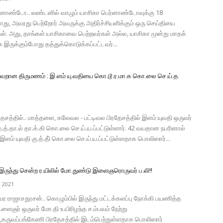
்னாண்டோ.. லண்டனில் வாழும் யாசிகா பெர்னாண்டோவுக்கு 18
து, அவரது பெற்றோர் அவருக்கு அதிர்ச்சியளிக்கும் ஒரு செய்தியை
். அது, தாங்கள் யாசிகாவை பெற்றவர்கள் அல்ல, யாசிகா மூன்று மாதக்
இருக்கும்போது தத்துக்கொடுக்கப்பட்டவர்...
.வறான திருமணம் : இ.ளம் யு.வதியை கொ.டூ.ர.மா.க கொ.லை செ.ய்.த
தேசத்தில்.. மாத்தளை, கலேவல - பட்டிவல பிரதேசத்தில் இளம் யுவதி ஒருவர்
த.த்.தா.ல் தா.க்.கி கொ.லை செ.ய்.ய.ப்பட்டுள்ளார். 42 வயதான நபரினால்
ம் யுவதி கு.த்.தி் கொ.லை செ.ய்.ய.ப்பட்டுள்ளதாக பொலிஸார்...
இருந்து சென்ற ர.யிலில் மோ.துண்டு இளைஞரொருவர் ப.லி!!
, 2021
ர ராஜாசதூசன்.. கொழும்பில் இருந்து மட்டக்களப்பு நோக்கி பயணித்த
.ளைஞர் ஒருவர் மோ.தி உ.யிரிழந்த ச.ம்பவம் நேற்று
பு,கருவப்பங்கேணி பிரதேசத்தில் இடம்பெற்றுள்ளதாக பொலிஸார்