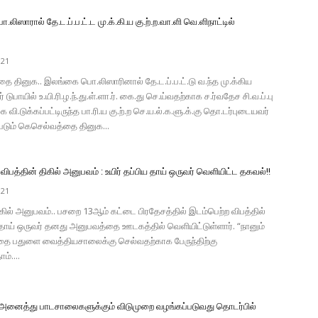
ிஸாரால் தே.ட.ப்.ப.ட்.ட மு.க்.கி.ய கு.ற்.ற.வா.ளி வெ.ளிநாட்டில்
021
 தினுக.. இலங்கை பொ.லிஸாரினால் தே.ட.ப்.ப.ட்.டு வ.ந்த மு.க்கிய
ர் டுபாயில் உ.யி.ரி.ழ.ந்.து.ள்.ளா.ர். கை.து செ.ய்வதற்காக ச.ர்வதேச சி.வ.ப்.பு
.கை வி.டுக்கப்பட்டிருந்த பா.ரி.ய கு.ற்.ற செ.ய.ல்.க.ளு.க்.கு தொ.டர்புடையவர்
படும் கெசெல்வத்தை தினுக...
பத்தின் திகில் அனுபவம் : உயிர் தப்பிய தாய் ஒருவர் வெளியிட்ட தகவல்!!
021
ிகில் அனுபவம்.. பசறை 13ஆம் கட்டை பிரதேசத்தில் இடம்பெற்ற விபத்தில்
ய தாய் ஒருவர் தனது அனுபவத்தை ஊடகத்தில் வெளியிட்டுள்ளார். “நானும்
தை பதுளை வைத்தியசாலைக்கு செல்வதற்காக பேருந்திற்கு
ம்....
ள அனைத்து பாடசாலைகளுக்கும் விடுமுறை வழங்கப்படுவது தொடர்பில்