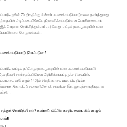
1
்பாடு.. ஜூன் 7ம் திகதிக்கு பின்னர் பயணக்கட்டுப்பாடுகளை தளர்த்துவது
டத்தையின் அடிப்படையிலேயே தீர்மானிக்கப்படும் என பொலிஸ் ஊடகப்
ஜித் ரோஹன தெரிவித்துள்ளார். தற்போது நாட்டில் நடைமுறையில் உள்ள
ுப்பாடுகளை பொது மக்கள்...
பயணக்கட்டுப்பாடு நீக்கப்படுமா?
்பாடு.. நாட்டில் தற்போது நடைமுறையில் உள்ள பயணக்கட்டுப்பாடு
7ஆம் திகதி தளர்த்தப்படுமென அறிவிக்கப்பட்டிருந்த நிலையில்,
்பாட்டை எதிர்வரும் 14ஆம் திகதி காலை வரையில் நீடிக்க
துள்ளதாக, கோவிட் செயலணியின் பிரதானியும், இராணுவத்தளபதியுமான
்திர...
த்துக் கொடுத்தீர்கள்? கண்ணீர் விட்டுக் கதறிய லண்டனில் வாழும்
ெண்!!
2021