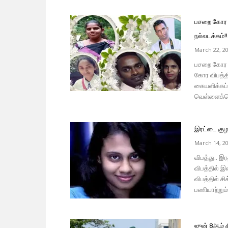
பசறை கோர வி
நல்லடக்கம்!!
March 22, 2
பசறை கோர வ
கோர விபத்தி
கையளிக்கப்
வெள்ளைக்கொ
இரட்டை குழந
March 14, 2
விபத்து.. இ
விபத்தில் இ
விபத்தில் ச
பணியாற்றும
ஜுன் 8ஆம் 