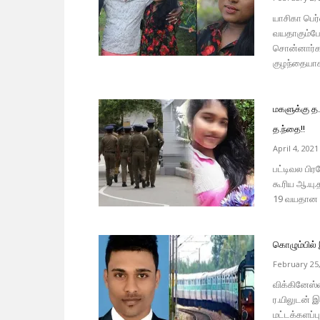
யாசிகா பெர
வயதாகும்போ
சொன்னார்கள
குழந்தையாக 
மகளுக்கு த
த.ந்தை!!
April 4, 2021
பட்டிவல பிர
கூரிய ஆ.யு.
19 வயதான இள
கொழும்பில் 
February 25
விக்கினேஸ்வ
ர.யிலுடன் இ
மட்டக்களப்