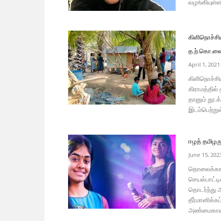
வழங்கியுள்ளா
கிளிநொச்சி
த.ற்.கொ.லை
April 1, 2021
கிளிநொச்சிய
கிராமத்தில
தானும் தூ.க
இடம்பெற்று
ஈழத் தமிழர
June 15, 202
தொலைக்காட்
செயல்பாட்ட
தொடர்ந்து 
தீர்மானிக்
அண்மைகாலமாக