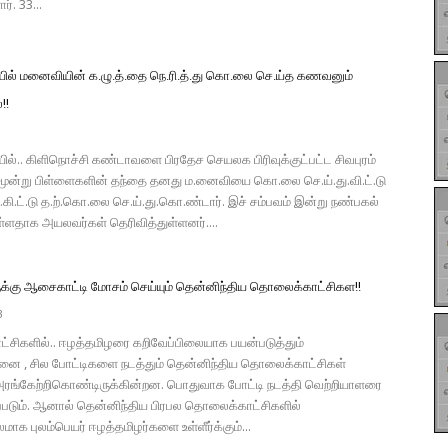
ர். 33...
யில் மனைவியின் க.ழு.த்.தை நெ.ரி.த்.து கொ.லை செ.ய்த கணவனும்
!!
ில்.. கிளிநொச்சி கண்டாவளை பிரதேச செயலக பிரிவுக்குட்பட்ட சிவபுரம்
் மூன்று பிள்ளைகளின் தந்தை தனது ம.னைவியை கொ.லை செ.ய்.து.வி.ட்.டு
்.கி.ட்.டு த.ற்.கொ.லை செ.ய்.து.கொ.ண்டார். இச் சம்பவம் இன்று நண்பகல்
ள்ளதாக அயலவர்கள் தெரிவித்துள்ளனர்....
ுக்கு ஆசைகாட்டி மோசம் செய்யும் தென்னிந்திய தொலைக்காட்சிகள!!
3
சிகளில்.. ஈழத்தமிழரை கறிவேப்பிலையாக பயன்படுத்தும்
ினை , சில போட்டிகளை நடத்தும் தென்னிந்திய தொலைக்காட்சிகள்
அரங்கேற்றிகொண்டிருக்கின்றன. பொதுவாக போட்டி நடத்தி வெற்றியாளரை
கப்படும். ஆனால் தென்னிந்திய பிரபல தொலைக்காட்சிகளில்
 புலம்பெயர் ஈழத்தமிழர்களை உள்ளீர்க்கும்...