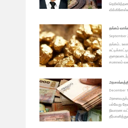
தெரிவித்தன
விக்கினேஸ்
தங்கம் வாங்
September 2
தங்கம்.. உ
சுட்டிக்காட
குறைவடைந்து
சமகாலம் வர
அரசாங்கத்தி
December 1
அனைவருக்கும
பல்வேறு தே
நிவாரண வட்
தீர்மானித்த