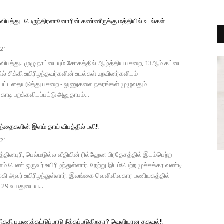
பத்து : பெருந்திரளானோரின் கண்ணீருக்கு மத்தியில் உடல்கள்
021
ிபத்து.. முழு நாட்டையும் சோகத்தில் ஆழ்த்திய பசறை, 13ஆம் கட்டை
ல் சிக்கி உயிரிழந்தவர்களின் உடல்கள் உறவினர்களிடம்
பட்டதையடுத்து பசறை - லுணுகலை நகரங்கள் முழுவதும்
டி பறக்கவிடப்பட்டு அனுதாபம்...
்தைகளின் இளம் தாய் விபத்தில் பலி!!
021
ரத்தினபுரி, பெல்மடுல்ல வீதியின் ரில்ஹேன பிரதேசத்தில் இடம்பெற்ற
ளம் பெண் ஒருவர் உயிரிழந்துள்ளார். நேற்று இடம்பெற்ற முச்சக்கர வண்டி
ிக்கி அவர் உயிரிழந்துள்ளார். இலங்கை வெளிவிவகார பணியகத்தில்
் 29 வயதுடைய...
திகதி பயணக்கட்டுப்பாடு நீக்கப்படுகிறதா? வெளியான தகவல்!!