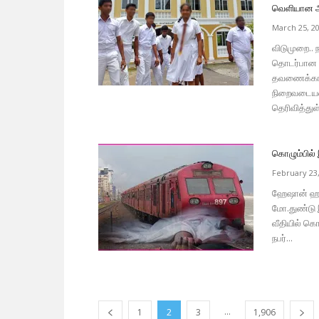
வெளியான அறி
March 25, 2
விடுமுறை..
தொடர்பான அ
தவணைக்கான 
நிறைவடையவு
தெரிவித்துள்
கொழும்பில்
February 23
ஹேஷான் ஹர்
மோ.துண்டு 
வீதியில் கொ
நபர்...
...
1
2
3
1,906