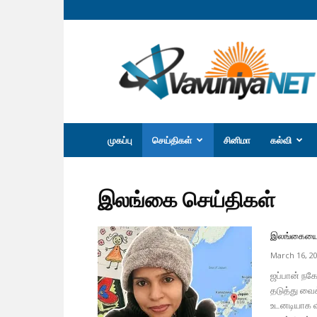
வவுனியா
நெற்
முகப்பு
செய்திகள்
சினிமா
கல்வி
இலங்கை செய்திகள்
இலங்கையை ச
March 16, 2
ஜப்பான் நகோ
தடுத்து வைக
உடனடியாக 