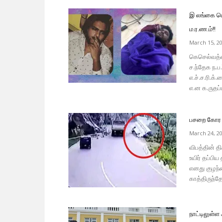
இ லங்கை பொ.ல
ம.ர.ண.ம்!!
March 15, 2
கெசெல்வத்தை
ச.ந்தேக ந.ப.
எ.ச்.ச.ரி.க்
எ.ன க.ருதப்
பசறை கோர வி
March 24, 2
விபத்தின் த
உயிர் தப்பி
எனது குழந்
காத்திருந்தோ
நாட்டிலுள்