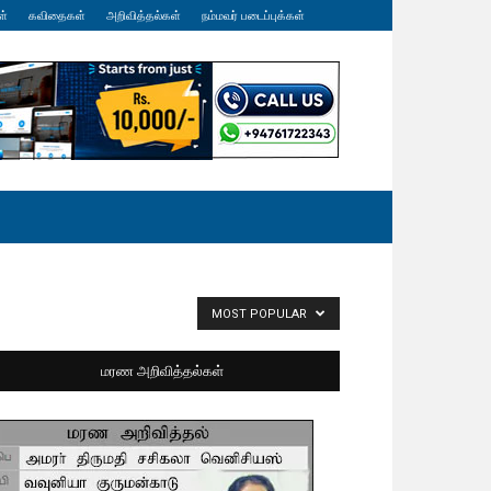
ள்
கவிதைகள்
அறிவித்தல்கள்
நம்மவர் படைப்புக்கள்
MOST POPULAR
மரண அறிவித்தல்கள்