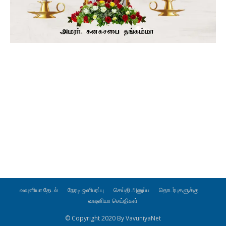
வவுனியா தேடல்
நேரடி ஒளிபரப்பு
செய்தி அனுப்ப
தொடர்புகளுக்கு
வவுனியா செய்திகள்
© Copyright 2020 By VavuniyaNet