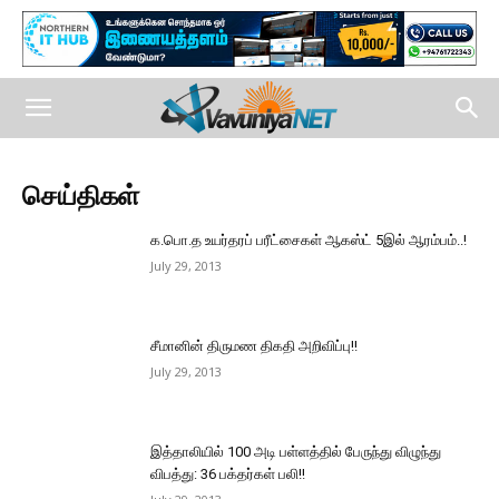
செய்திகள்
க.பொ.த உயர்தரப் பரீட்சைகள் ஆகஸ்ட் 5இல் ஆரம்பம்..!
July 29, 2013
சீமானின் திருமண திகதி அறிவிப்பு!!
July 29, 2013
இத்தாலியில் 100 அடி பள்ளத்தில் பேருந்து விழுந்து
விபத்து: 36 பக்தர்கள் பலி!!