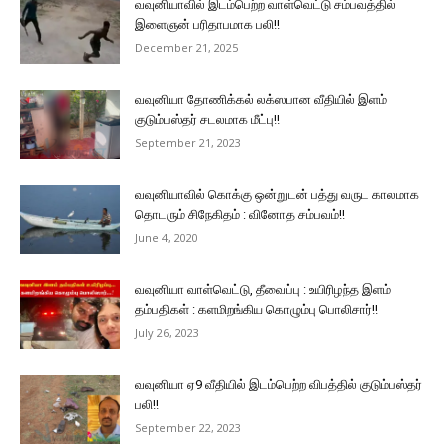
வவுனியாவில் இடம்பெற்ற வாள்வெட்டு சம்பவத்தில்
இளைஞன் பரிதாபமாக பலி!!
December 21, 2025
வவுனியா தோணிக்கல் லக்ஸபான வீதியில் இளம்
குடும்பஸ்தர் சடலமாக மீட்பு!!
September 21, 2023
வவுனியாவில் கொக்கு ஒன்றுடன் பத்து வருட காலமாக
தொடரும் சிநேகிதம் : வினோத சம்பவம்!!
June 4, 2020
வவுனியா வாள்வெட்டு, தீவைப்பு : உயிரிழந்த இளம்
தம்பதிகள் : களமிறங்கிய கொழும்பு பொலிசார்!!
July 26, 2023
வவுனியா ஏ9 வீதியில் இடம்பெற்ற விபத்தில் குடும்பஸ்தர்
பலி!!
September 22, 2023