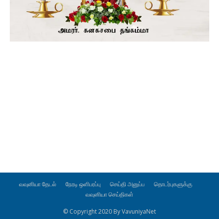
வவுனியா தேடல்
நேரடி ஒளிபரப்பு
செய்தி அனுப்ப
தொடர்புகளுக்கு
வவுனியா செய்திகள்
© Copyright 2020 By VavuniyaNet