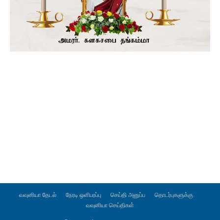
வவுனியா தேடல்
நேரடி ஒளிபரப்பு
செய்தி அனுப்ப
தொடர்புகளுக்கு
வவுனியா செய்திகள்