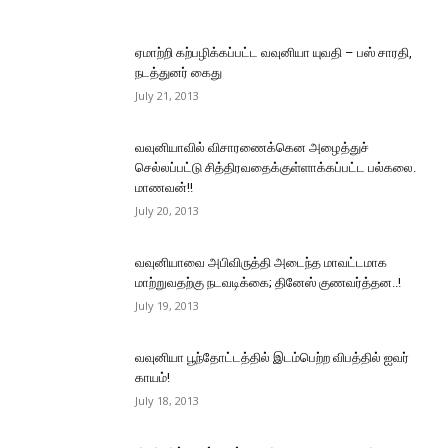
ஏமாற்றி கற்பழிக்கப்பட்ட வவுனியா யுவதி – பஸ் சாரதி,
நடத்துனர் கைது
July 21, 2013
வவுனியாவில் விசாரணைக்கென அழைத்துச்
செல்லப்பட்டு சித்திரவதைக்குள்ளாக்கப்பட்ட பல்கலை.
மாணவன்!!
July 20, 2013
வவுனியாவை அபிவிருத்தி அடைந்த மாவட்டமாக
மாற்றுவதற்கு நடவடிக்கை; தினேஸ் குணவர்த்தன..!
July 19, 2013
வவுனியா பூந்தோட்டத்தில் இடம்பெற்ற விபத்தில் ஐவர்
காயம்!
July 18, 2013