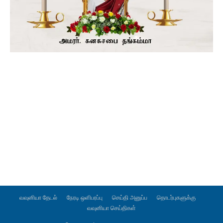
வவுனியா தேடல்
நேரடி ஒளிபரப்பு
செய்தி அனுப்ப
தொடர்புகளுக்கு
வவுனியா செய்திகள்