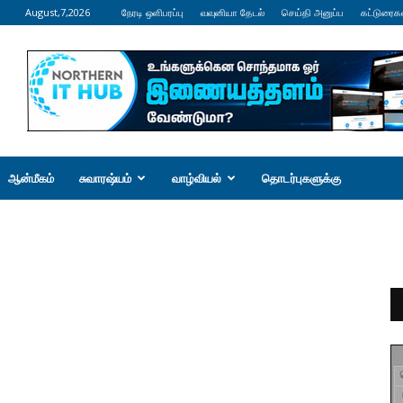
August,7,2026
நேரடி ஒளிபரப்பு
வவுனியா தேடல்
செய்தி அனுப்ப
கட்டுரைக
ஆன்மீகம்
சுவாரஷ்யம்
வாழ்வியல்
தொடர்புகளுக்கு