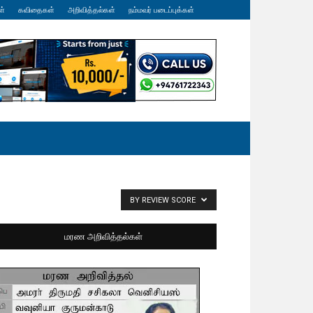
ள்
கவிதைகள்
அறிவித்தல்கள்
நம்மவர் படைப்புக்கள்
BY REVIEW SCORE
மரண அறிவித்தல்கள்