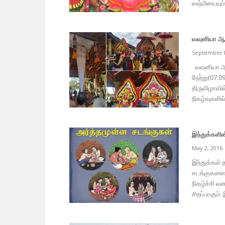
லஷ்மியையும்.
வவுனியா ஆறு
September 8
வவுனியா ஆற
நேற்று(07.0
திருவிழாவில
நிகழ்வுகளில
இந்துக்களின
May 2, 2016
இந்துக்கள்
சடங்குகளை த
நிகழ்ச்சி 
சிறப்பாகும்.