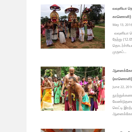
வவுனியா நெ
காணொளி)
May 13, 201
வவுனியா நெ
நேற்று (12
தொடர்ச்சியா
முருகப்...
ஆனைக்கோட்ட
(காணொளி
June 22, 201
நூற்றுக்கணக
வேண்டுதலை
வெட்டி இரத
ஆனைக்கோட