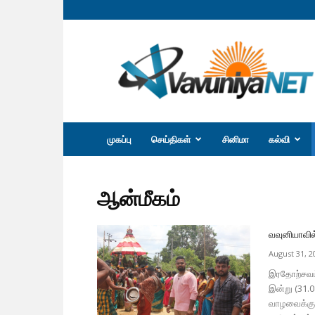
வவுனியா
நெற்
முகப்பு
செய்திகள்
சினிமா
கல்வி
ஆன்மீகம்
வவுனியாவில
August 31, 2
இரதோற்சவம்
இன்று (31.
வாழவைக்கும