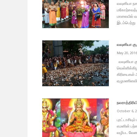
வவுனியா நக
மகோற்சவத்த
மாலையில் வ
இடம்பெற்று 
வவுனியா குர
May 20, 201
வவுனியா குர
வெள்ளிக்கி
கிரியைகள் 
ஏழுமணிளவில
நவராத்திரியி
October 6, 
புரட்டாசியு
எமனின் பற்க
வழிபட வேண்ட