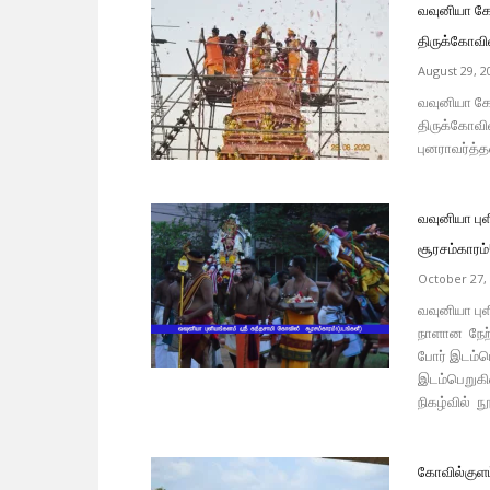
வவுனியா கோ
திருக்கோவில
August 29, 2
வவுனியா கோ
திருக்கோவி
புனராவர்த்
வவுனியா புள
சூரசம்காரம்
October 27,
வவுனியா புள
நாளான நேற்
போர் இடம்ப
இடம்பெறுகின
நிகழ்வில் ந
கோவில்குளம