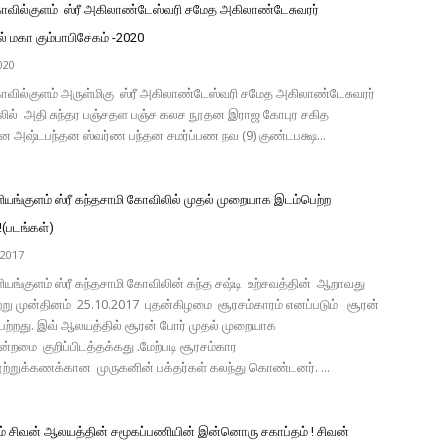
வில்குளம் ஸ்ரீ அகிலாண்டேஸ்வரி சமேத அகிலாண்டேசுவரர்
் மகா கும்பாபிசேகம் -2020
020
வில்குளம் அருள்மிகு ஸ்ரீ அகிலாண்டேஸ்வரி சமேத அகிலாண்டேசுவரர்
லில் அதி சுந்தர பஞ்சதள பஞ்ச கலச நூதன இராஜ கோபுர சகித
தன அஷ்டபந்தன ஸ்வர்ண பந்தன சமர்ப்பண நவ (9) குண்டபக்ஷ...
ியங்குளம் ஸ்ரீ கந்தசாமி கோவிலில் முதல் முறையாக இடம்பெற்ற
!(படங்கள்)
 2017
ியங்குளம் ஸ்ரீ கந்தசாமி கோவிலின் கந்த சஷ்டி உற்சவத்தின் ஆறாவது
று முன்தினம் 25.10.2017 புதன்கிழமை சூரசம்காரம் எனப்படும் சூரன்
ெற்றது. இவ் ஆலயத்தில் சூரன் போர் முதல் முறையாக
்றமை குறிப்பிடத்தக்கது .மேற்படி சூரசம்கார
ூற்றுக்கணக்கான முருகனின் பக்தர்கள் கலந்து கொண்டனர். ...
் சிவன் ஆலயத்தின் சமூகப்பணியின் இன்னொரு சகாப்தம் ! சிவன்