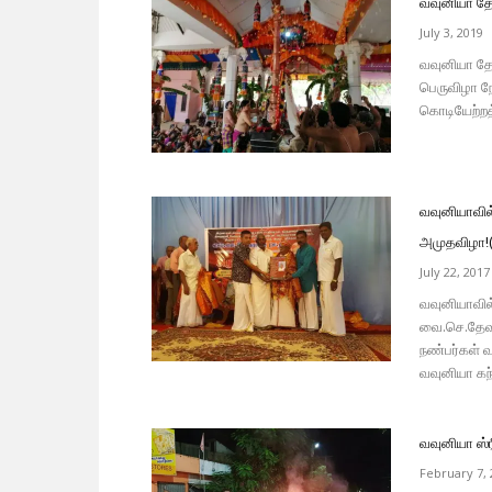
வவுனியா தோ
July 3, 2019
வவுனியா த
பெருவிழா ந
கொடியேற்றத்
வவுனியாவி
அமுதவிழா!(
July 22, 2017
வவுனியாவில
வை.செ.தேவ
நண்பர்கள் 
வவுனியா கந்
வவுனியா ஸ்ர
February 7, 