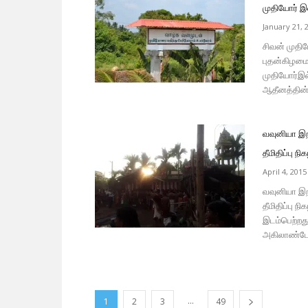
முதியோர் இல்
January 21, 
சிவன் முதிய
புதன்கிழமை
முதியோர்இல்
ஆதீனத்தின்
வவுனியா இற
தீமிதிப்பு ந
April 4, 2015
வவுனியா இறம
தீமிதிப்பு 
இடம்பெற்றது
அகிலாண்டேஸ
...
1
2
3
49