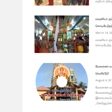
வழிபாட்டுக்க
வவுனியா கு
கொடியேற்றத
March 14, 2
வவுனியா கு
கொடியேற்ற த
வேலணை வடக
வெளியீடு!
August 4, 20
வேலணை வடக்
வேலணையூர் 
இசையமைப்பி
,அனந்து,செந