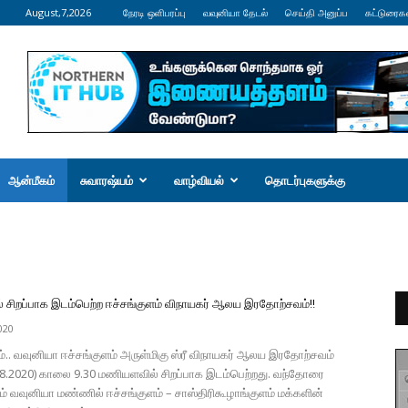
August,7,2026
நேரடி ஒளிபரப்பு
வவுனியா தேடல்
செய்தி அனுப்ப
கட்டுரைக
ஆன்மீகம்
சுவாரஷ்யம்
வாழ்வியல்
தொடர்புகளுக்கு
் சிறப்பாக இடம்பெற்ற ஈச்சங்குளம் விநாயகர் ஆலய இரதோற்சவம்!!
020
.. வவுனியா ஈச்சங்குளம் அருள்மிகு ஸ்ரீ விநாயகர் ஆலய இரதோற்சவம்
08.2020) காலை 9.30 மணியளவில் சிறப்பாக இடம்பெற்றது. வந்தோரை
் வவுனியா மண்ணில் ஈச்சங்குளம் – சாஸ்திரிகூழாங்குளம் மக்களின்