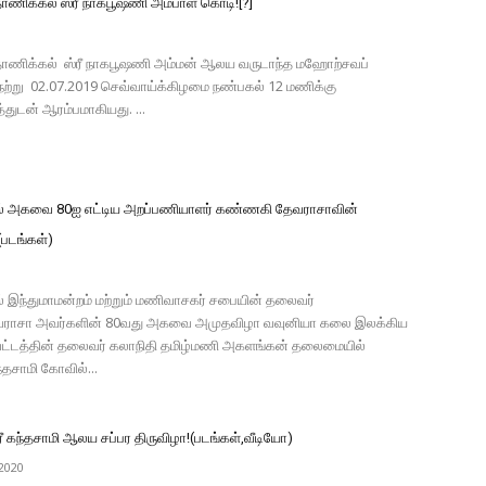
ணிக்கல் ஸ்ரீ நாகபூஷணி அம்பாள் கொடி![?]
ோணிக்கல் ஸ்ரீ நாகபூஷணி அம்மன் ஆலய வருடாந்த மஹோற்சவப்
ேற்று 02.07.2019 செவ்வாய்க்கிழமை நண்பகல் 12 மணிக்கு
துடன் ஆரம்பமாகியது. ...
ல் அகவை 80ஐ எட்டிய அறப்பணியாளர் கண்ணகி தேவராசாவின்
படங்கள்)
் இந்துமாமன்றம் மற்றும் மணிவாசகர் சபையின் தலைவர்
ராசா அவர்களின் 80வது அகவை அமுதவிழா வவுனியா கலை இலக்கிய
வட்டத்தின் தலைவர் கலாநிதி தமிழ்மணி அகளங்கன் தலைமையில்
தசாமி கோவில்...
ீ கந்தசாமி ஆலய சப்பர திருவிழா!(படங்கள்,வீடியோ)
2020