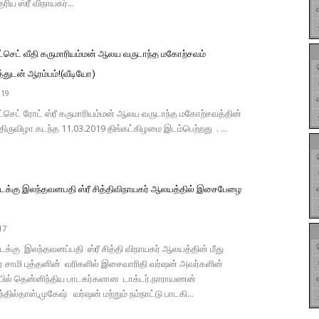
ுரிய ஸ்ரீ விநாயகர்...
ட்செட் வீதி கருமாரியம்மன் ஆலய வருடாந்த மகோற்சவம்
்துடன் ஆரம்பம்!(வீடியோ)
019
ட்செட் ரோட் ஸ்ரீ கருமாரியம்மன் ஆலய வருடாந்த மகோற்சவத்தின்
ிருவிழா கடந்த 11.03.2019 திங்கட்கிழமை இடம்பெற்றது . ...
்கு இலந்தவனபதி ஸ்ரீ சித்திவிநாயகர் ஆலயத்தில் இசைபேழை
17
கு இலந்தவனப்பதி ஸ்ரீ சித்தி விநாயகர் ஆலயத்தின் மீது
சாமி புத்தனின் வரிகளில் இசைவாரிதி வர்ஷன் அவர்களின்
ல் தென்னிந்திய பாடகர்களான டாக்டர்.நாராயணன்
்தில்தாஸ்,முகேஷ் வர்ஷன் மற்றும் நம்நாட்டு பாடகி...