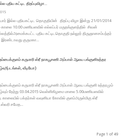
ல புதிய கட்டிட திறப்புவிழா...
2015
ோர் இல்ல புதியகட்டிட தொகுதியின் திறப்பு விழா இன்று 21/01/2014
 காலை 10.00 மணியளவில் எல்லப்பர் மருதங்குளத்தில் சிவன்
லத்தில்அமைக்கபட்ட புதிய கட்டிடதொகுதி நல்லூர் திருஞானசம்பந்தர்
 இரண்டாவது குருமகா...
ம்பைக்குளம் கருமாரி ஸ்ரீ நாகபூசணி அம்பாள் ஆலய பங்குனிஉத்தர
ிகழ்வு!(படங்கள், வீடியோ)
்பைக்குளம் கருமாரி ஸ்ரீ நாகபூசணி அம்பாள் ஆலய பங்குனி உத்தரமும்
நிகழ்வும் நேற்று 03.04.2015 வெள்ளிகிழமை மாலை 5.00மணியளவில்
. காலையில் பக்தர்கள் வவுனியா கோவில் குளம்அருள்மிகு ஸ்ரீ
்வரி சமேத...
Page 1 of 49