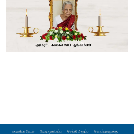
வவுனியா தேடல்
நேரடி ஒளிபரப்பு
செய்தி அனுப்ப
தொடர்புகளுக்கு