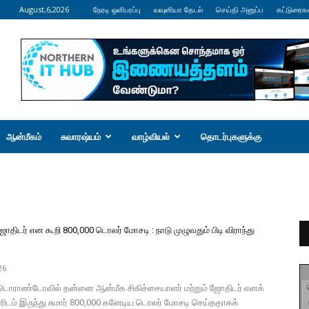
August,6,2026
நேரடி ஒளிபரப்பு
வவுனியா தேடல்
செய்தி அனுப்ப
கட்டுரைக
ஆன்மீகம்
சுவாரஷ்யம்
வாழ்வியல்
தொடர்புகளுக்கு
திடர் என கூறி 800,000 டொலர் மோசடி : நாடு முழுவதும் பிடி விராந்து
26
ொராண்டோவில் தன்னை ஆன்மீக சிகிச்சையாளர் மற்றும் ஜோதிடர் எனக்
வரிடம் இருந்து சுமார் 800,000 கனேடிய டொலர் மோசடி செய்ததாகக்