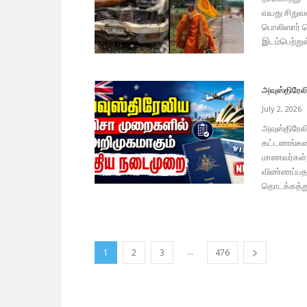
வயது சிறுவன
பொலிஸார் தெ
இடம்பெற்றுள்
அவுஸ்திரேல
July 2, 2026
அவுஸ்திரேல
கட்டணங்களை
மாணவர்கள், த
விண்ணப்பதா
தொடக்கத்து
...
1
2
3
476