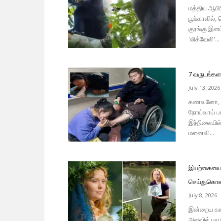
மத்திய ஆபி
பூங்காவில்,
குரங்கு இனம
'லிக்வேலி'...
7 வருடங்கள
July 13, 2026
கணவனோ, மன
நோய்வாய் ப
இந்நிலையி
மனைவி...
இயற்கையைக்
செய்துகொண
July 8, 2026
இன்றைய காலக
அளவில் பல 