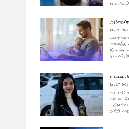
கூறப்படும் இ
குழந்தை பிற
July 28, 2026
அமெரிக்காவி
'சம்பளத்துடன
இதுவரை சுமா
நிலையில், இ
கனடாவில் இ
July 27, 2026
கனடாவில் வ
கழுத்தை நெ
அதிர்ச்சியை
தமந்தீப் கவுர்