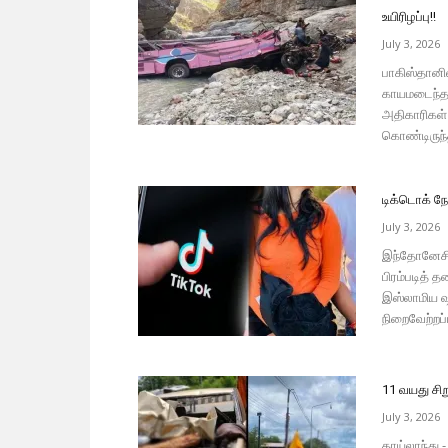
உயிரிழப்பு!!
July 3, 2026
பாகிஸ்தானில்
காயமடைந்தத
அதிகாரிகள்
கொண்டிருந்த
டிக்டொக் நே
July 3, 2026
இந்தோனேசிய
பிரம்படித்
இஸ்லாமிய ஷ
நிறைவேற்றப்ப
11 வயது சிறு
July 3, 2026
தாய்லாந்து 