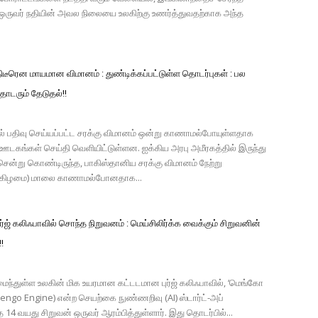
ருவர் நதியின் அவல நிலையை உலகிற்கு உணர்த்துவதற்காக அந்த
ிடீரென மாயமான விமானம் : துண்டிக்கப்பட்டுள்ள தொடர்புகள் : பல
ொடரும் தேடுதல்!!
ல் பதிவு செய்யப்பட்ட சரக்கு விமானம் ஒன்று காணாமல்போயுள்ளதாக
ஊடகங்கள் செய்தி வெளியிட்டுள்ளன. ஐக்கிய அரபு அமீரகத்தில் இருந்து
 சென்று கொண்டிருந்த, பாகிஸ்தானிய சரக்கு விமானம் நேற்று
க்கிழமை) மாலை காணாமல்போனதாக...
ுர்ஜ் கலிஃபாவில் சொந்த நிறுவனம் : மெய்சிலிர்க்க வைக்கும் சிறுவனின்
!
ைந்துள்ள உலகின் மிக உயரமான கட்டடமான புர்ஜ் கலிஃபாவில், ‘மெங்கோ
engo Engine) என்ற செயற்கை நுண்ணறிவு (AI) ஸ்டார்ட்-அப்
14 வயது சிறுவன் ஒருவர் ஆரம்பித்துள்ளார். இது தொடர்பில்...