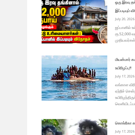
ஒரு இரவு தங
இப்படியும் வ
July 20, 2026
ஜப்பானில் உள
ரூ.52,000 வ
முதியவர்கள்
மியன்மார் கட
உயிரிழப்பு!!
July 17, 2026
வங்காள விர
ஏற்றிச் சென
உயிரிழந்தி
வெளியிடப்பட
கொங்கோ காட
July 17, 2026