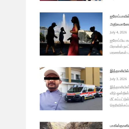
ஐரோப்பாவில்
அதிகமானோர்
July 4, 2026
ஐரோப்பிய க
பிரான்ஸ் நா
மரணங்கள் பத
இத்தாலியில்
July 3, 2026
இத்தாலியின
வீடு ஒன்றி
மீட்கப்பட்டு
தெரிவிக்கப்ப
பாகிஸ்தானில்