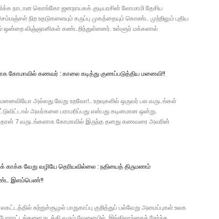
ரிக்க நாடான கொங்கோ ஜனநாயகக் குடியரசின் லோமாமி தேசிய
 செம்மஞ்சள் நிற உதடுகளையும் கருப்பு முகத்தையும் கொண்ட முற்றிலும் புதிய
் ஒன்றை விஞ்ஞானிகள் கண்டறிந்துள்ளனர். உள்ளூர் மக்களால்
ாக கோமாவில் கணவர் : காலை கடித்து குணப்படுத்திய மனைவி!!
ைவியோ அல்லது வேறு உறவோ!.. உறவுகளில் ஒருவர் பல வருடங்கள்
ட்டுவிட்டால் அவர்களை பராமரிப்பது என்பது கடினமான ஒன்று.
ல்தான் 7 வருடங்களாக கோமாவில் இருந்த தனது கணவரை அவரின்
 காக்க வேறு வழியே தெரியவில்லை : நதியைத் திருமணம்
்ட இளம்பெண்!!
ட்டத்தில் சுற்றுச்சூழல் பாதுகாப்பு குறித்துப் பல்வேறு அமைப்புகள் உலக
போராட்டங்களை நடத்தி வரும் வேளையில், இங்கிலாந்தைச் சேர்ந்த