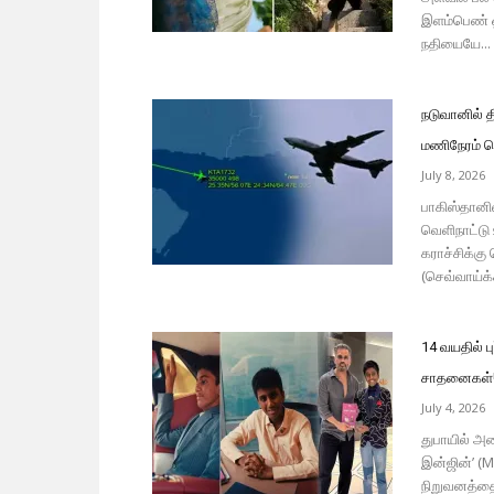
இளம்பெண் ஒ
நதியையே...
நடுவானில் த
மணிநேரம் த
July 8, 2026
பாகிஸ்தானி
வெளிநாட்டு 
கராச்சிக்கு
(செவ்வாய்
14 வயதில் ப
சாதனைகள்!
July 4, 2026
துபாயில் அம
இன்ஜின்’ (M
நிறுவனத்தை 