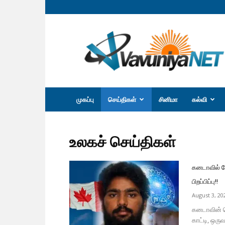
வவுனியா
நெற்
முகப்பு
செய்திகள்
சினிமா
கல்வி
உலகச் செய்திகள்
கனடாவில் ஜோ
பிறப்பிப்பு!!
August 3, 20
கனடாவின் ட
காட்டி, ஒரு