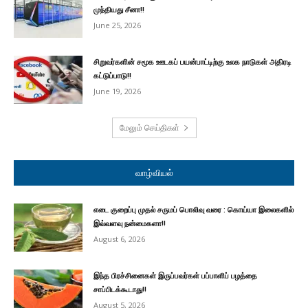
முந்தியது சீனா!!
June 25, 2026
சிறுவர்களின் சமூக ஊடகப் பயன்பாட்டிற்கு உலக நாடுகள் அதிரடி
கட்டுப்பாடு!!
June 19, 2026
மேலும் செய்திகள்
வாழ்வியல்
எடை குறைப்பு முதல் சருமப் பொலிவு வரை : கொய்யா இலைகளில்
இவ்வளவு நன்மைகளா!!
August 6, 2026
இந்த பிரச்சினைகள் இருப்பவர்கள் பப்பாளிப் பழத்தை
சாப்பிடக்கூடாது!!
August 5, 2026