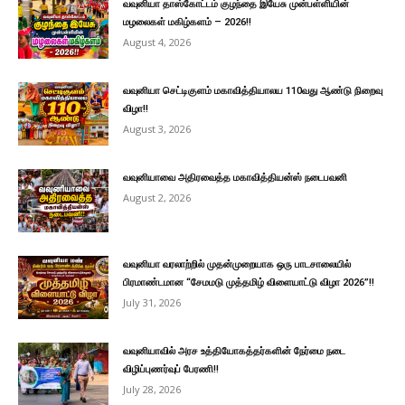
வவுனியா தாஸ்கோட்டம் குழந்தை இயேசு முன்பள்ளியின்
மழலைகள் மகிழ்களம் – 2026!!
August 4, 2026
வவுனியா செட்டிகுளம் மகாவித்தியாலய 110வது ஆண்டு நிறைவு
விழா!!
August 3, 2026
வவுனியாவை அதிரவைத்த மகாவித்தியன்ஸ் நடைபவனி
August 2, 2026
வவுனியா வரலாற்றில் முதன்முறையாக ஒரு பாடசாலையில்
பிரமாண்டமான “சேமமடு முத்தமிழ் விளையாட்டு விழா 2026”!!
July 31, 2026
வவுனியாவில் அரச உத்தியோகத்தர்களின் நேர்மை நடை
விழிப்புணர்வுப் பேரணி!!
July 28, 2026