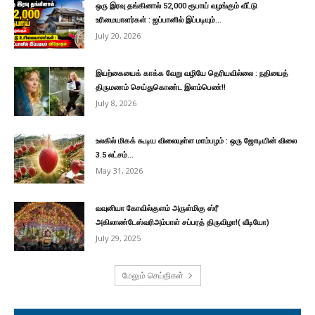
ஒரு இரவு தங்கினால் 52,000 ரூபாய் வழங்கும் வீட்டு
உரிமையாளர்கள் : ஜப்பானில் இப்படியும்...
July 20, 2026
இயற்கையைக் காக்க வேறு வழியே தெரியவில்லை : நதியைத்
திருமணம் செய்துகொண்ட இளம்பெண்!!
July 8, 2026
உலகில் மிகக் கூடிய விலையுள்ள மாம்பழம் : ஒரு ஜோடியின் விலை
3.5 லட்சம்...
May 31, 2026
வவுனியா கோவில்குளம் அருள்மிகு ஸ்ரீ
அகிலாண்டேஸ்வரிஅம்பாள் சப்பரத் திருவிழா!( வீடியோ)
July 29, 2025
மேலும் செய்திகள்