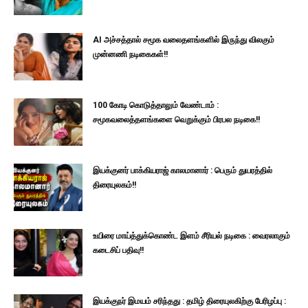
AI அச்சத்தால் சமூக வலைதளங்களில் இருந்து விலகும்
முன்னணி நடிகைகள்!!
100 கோடி கொடுத்தாலும் வேண்டாம் :
சமூகவலைத்தளங்களை வெறுக்கும் பிரபல நடிகை!!
இயக்குனர் பாக்கியராஜ் காலமானார் : பெரும் துயரத்தில்
திரையுலகம்!!
உயிரை மாய்த்துக்கொண்ட இளம் சீரியல் நடிகை : வைரலாகும்
கடைசிப் பதிவு!!
இயக்குநர் இமயம் சரிந்தது : தமிழ் திரையுலகிற்கு பேரிழப்பு :