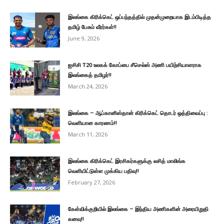
இலங்கை கிரிக்கெட் ஒப்பந்தத்தில் முதன்முறையாக இடம்பிடித்த
தமிழ் பேசும் வீரர்கள்!!
June 9, 2026
ஐசிசி T20 உலகக் கோப்பை சீசெல்ஸ் அணி பயிற்சியாளராக
இலங்கைத் தமிழர்!!
March 24, 2026
இலங்கை – ஆப்கானிஸ்தான் கிரிக்கெட் தொடர் ஒத்திவைப்பு :
வெளியான காரணம்!!
March 11, 2026
இலங்கை கிரிக்கெட் இரசிகர்களுக்கு லசித் மாலிங்க
வெளியிட்டுள்ள முக்கிய பதிவு!!
February 27, 2026
கேள்விக்குறியில் இலங்கை – இந்திய அணிகளின் அரையிறுதி
கனவு!!