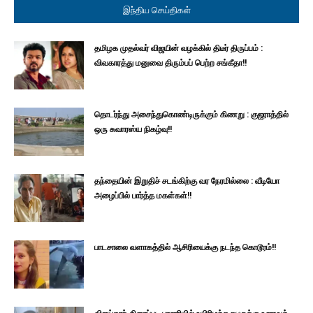
இந்திய செய்திகள்
தமிழக முதல்வர் விஜயின் வழக்கில் திடீர் திருப்பம் :
விவகாரத்து மனுவை திரும்பப் பெற்ற சங்கீதா!!
தொடர்ந்து அசைந்துகொண்டிருக்கும் கிணறு : குஜராத்தில்
ஒரு சுவாரஸ்ய நிகழ்வு!!
தந்தையின் இறுதிச் சடங்கிற்கு வர நேரமில்லை : வீடியோ
அழைப்பில் பார்த்த மகள்கள்!!
பாடசாலை வளாகத்தில் ஆசிரியைக்கு நடந்த கொடூரம்!!