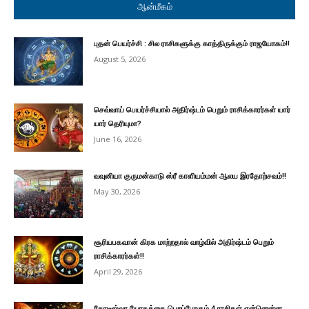
ஆன்மீகம்
புதன் பெயர்ச்சி : சில ராசிகளுக்கு காத்திருக்கும் ராஜயோகம்!!
August 5, 2026
செவ்வாய் பெயர்ச்சியால் அதிர்ஷ்டம் பெறும் ராசிக்காரர்கள் யார்
யார் தெரியுமா?
June 16, 2026
வவுனியா குருமன்காடு ஸ்ரீ காளியம்மன் ஆலய இரதோற்சவம்!!
May 30, 2026
சூரியபகவான் கிரக மாற்றதால் வாழ்வில் அதிர்ஷ்டம் பெறும்
ராசிக்காரர்கள்!!
April 29, 2026
கோடீஸ்வர யோகத்தை பெறப்போகும் 4 ராசிகள் என்னென்ன