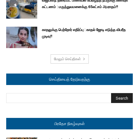
விஜய்காந் திரைப்பட பாணியில் உயிரிழந்த நபருக்கு உணவுக்
கட்டணம் : மருத்துவமனைக்கு 65லட்சம் அபராதம்!!
காதலுக்கு பெற்றோர் எதிர்ப்பு : காதல் ஜோடி எடுத்த விபரீத
முடிவு!!
மேலும் செய்திகள்
செய்தியைத் தேடுவதற்கு
பிரதேச நிகழ்வுகள்