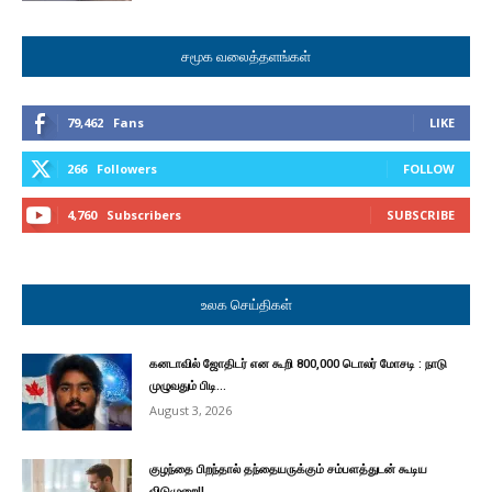
சமூக வலைத்தளங்கள்
79,462
Fans
LIKE
266
Followers
FOLLOW
4,760
Subscribers
SUBSCRIBE
உலக செய்திகள்
கனடாவில் ஜோதிடர் என கூறி 800,000 டொலர் மோசடி : நாடு
முழுவதும் பிடி...
August 3, 2026
குழந்தை பிறந்தால் தந்தையருக்கும் சம்பளத்துடன் கூடிய
விடுமுறை!!