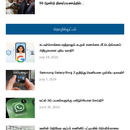
50 ஆண்டு திரைப்பயணத்தில்...
தொழில்நுட்பம்
கடவுச்சொல்லை மறந்தாலும் கூகுள் கணக்கை மீட்டெடுக்கலாம் :
அறிமுகமான புதிய வசதி!!
July 24, 2026
Samsung Galaxy Ring 2 குறித்து வெளியான முக்கிய தகவல்!!
July 1, 2026
வட்ஸ் அப் பயனர்களுக்கு மகிழ்ச்சியான செய்தி!!
June 30, 2026
உலகின் அதிவேக சூப்பர் கணினிப் பட்டியலில் அமெரிக்காவை