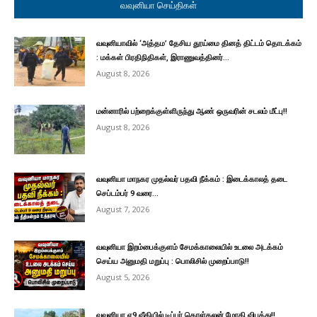
வவுனியா செய்திகள்
வவுனியாவில் ‘அத்தம’ தேசிய தூய்மை தினத் திட்டம் தொடக்கம்
: மக்கள் பிரதிநிதிகள், இராணுவத்தினர்...
August 8, 2026
மன்னாரில் பற்றைக்குள்ளிருந்து ஆண் ஒருவரின் சடலம் மீட்பு!!
August 8, 2026
வவுனியா மாநகர முதல்வர் பதவி நீக்கம் : இடைக்காலத் தடை
செப்டம்பர் 9 வரை...
August 7, 2026
வவுனியா இறம்பைக்குளம் சேமக்காலையில் உடலை அடக்கம்
செய்ய அனுமதி மறுப்பு : பொலிசில் முறைப்பாடு!!
August 5, 2026
வவுனியா ஏ9 வீதியில் டிப்பர் கொள்கலன் மோதி விபத்து!!