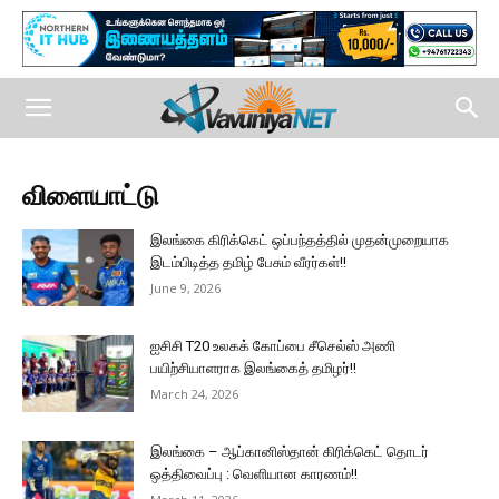
விளையாட்டு
இலங்கை கிரிக்கெட் ஒப்பந்தத்தில் முதன்முறையாக
இடம்பிடித்த தமிழ் பேசும் வீரர்கள்!!
June 9, 2026
ஐசிசி T20 உலகக் கோப்பை சீசெல்ஸ் அணி
பயிற்சியாளராக இலங்கைத் தமிழர்!!
March 24, 2026
இலங்கை – ஆப்கானிஸ்தான் கிரிக்கெட் தொடர்
ஒத்திவைப்பு : வெளியான காரணம்!!