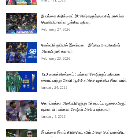
March 11, 2026
இலங்கை கிரிக்கெட் இரசிகர்களுக்கு லசித் மாலிங்க
வெளியிட்டுள்ள முக்கிய பதிவு!!
February 27, 2026
கேள்விக்குறியில் இலங்கை – இந்திய அணிகளின்
அரையிறுதி கனவு!!
February 23, 2026
T20 உலகக்கிண்ணம் : பங்களாதேஷிற்குப் பதிலாக
ஸ்காட்லாந்து அணி : ஐசிசி எடுத்த முக்கிய தீர்மானம்!!
January 24, 2026
கொல்கத்தா அணியிலிருந்து நீக்கப்பட்ட முஸ்தஃபிசூர்
ரஹ்மான் : பங்களாதேஷின் அதிரடி உத்தரவு!!
January 5, 2026
இலங்கை இளம் கிரிக்கெட் வீரர் அக்ஷு பெர்னாண்டோ