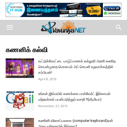
கணனிக் கல்வி
வட்டுக்கோட்டை யாழ்ப்பாணக் கல்லூரி அணி கணித
செயன்முறை மொபைல் அப் செயலி உருவாக்கத்தில்
சம்பியன்!
April 8, 2019
உங்கள் ஜிமெயில் கணக்கை பாஸ்வேர்ட் இல்லாமல்
மற்றவர்கள் பயன்படுத்தும் வசதி !!(வீடியோ)
November 27, 2015
கணினி விசைப்பலகை (computer keyboard)ஏன்
அகர வரிசையில் இல்லை?