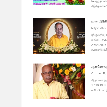
வெற்றிநாயகி
அந்தோனிப்ப
மரண அறிவித
May 2, 2026
புங்குடுதீவ
வதிவிடமாகவ
29.04.2026
கணபதிப்பிள்
ஆறாம் மாத 
October 19,
ஆறாம் மாத ந
17.10.1958 |
வசிப்பிடம் :