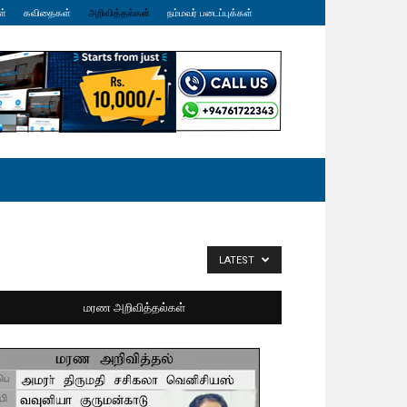
ள்
கவிதைகள்
அறிவித்தல்கள்
நம்மவர் படைப்புக்கள்
LATEST
மரண அறிவித்தல்கள்