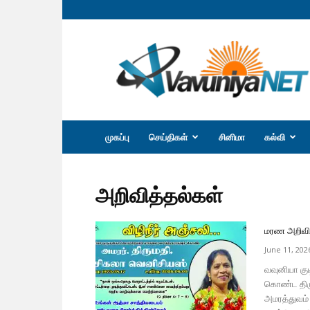
வவுனியா
நெற்
முகப்பு
செய்திகள்
சினிமா
கல்வி
அறிவித்தல்கள்
மரண அறிவித்
June 11, 202
வவுனியா குட
கொண்ட திரு
அமரத்துவம்