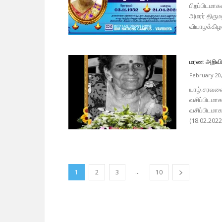
பிறப்பிடமாக
அமரர் திரும
வியாழக்கிழ
மரண அறிவித்
February 20
யாழ்.சரவணை
வசிப்பிடமா
வசிப்பிடமா
(18.02.202
...
1
2
3
10