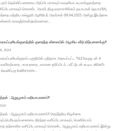
டபுரம் தெல்லிப்பளையை பிறப்பிடமாகவும் வவுனியா கூமாங்குளத்தை
ிப்பிடமாகவும் கொண்ட அமரர் திரு.வரராசசிங்கம் தயாபரன் (தயா) BA,
்தை மத்திய கல்லூரி ஆசிரியர் அவர்கள் 09.04.2025 அன்று இயற்கை
அன்னார் காலஞ்சென்றவர்களான...
வப்புளியங்குளத்தில் குறைந்த விலையில் அழகிய வீடு விற்பனைக்கு!!
8, 2024
ரவப்புளியங்குளம் பகுதியில் புதிதாக அமைப்பட்ட TILESகளுடன் 4
வரவேற்பறை , சமயலறை , வாகன தரிப்பிடம் , வீட்டுடன் கூடிய attach
 வெளிப்புற bathroom...
்தல் : ஆறுமுகம் மதியாபரணம்!!
2024
்தல் : ஆறுமுகம் மதியாபரணம்!! நெடுந்தீவு கிழக்கை
வும்,பெரியதம்பனையை நிரந்தர வசிப்பிடமாகவும், மெனிக்பாம்
்தை தற்காலிக வசிப்பிடமாகவும் கொண்ட ஆறுமுகம் மதியாபரணம் இன்று