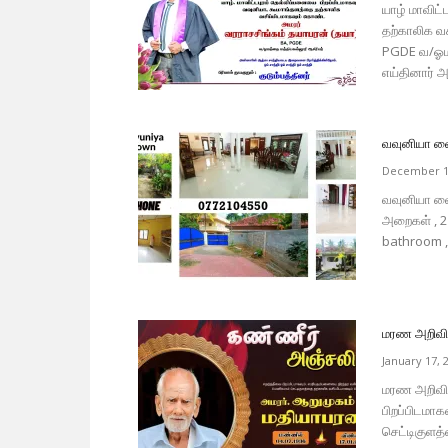
யாழ் மாவிட்
தற்காலிக வச
PGDE வ/ஓமந
எய்தினார் 
வவுனியா வைர
December 1
வவுனியா வை
அறைகள் , 2 
bathroom ,
மரண அறிவித
January 17, 
மரண அறிவித
பிறப்பிடமாக
செட்டிகுளத