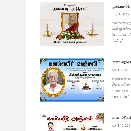
முதலாம் ஆண
July 3, 2025
கனகசபை தங்க
அன்று எங்கள
இல்லையென்று
மீண்டும்...
மரண அறிவித்
April 27, 202
சங்கானையை 
இன்டஸ்ரிஸ்
சின்னதுரை 
காலமானார்.
மரண அறிவித்
April 12, 202