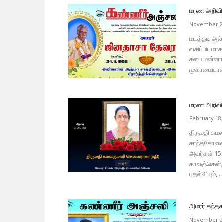
மரண அறிவித
November 2
மடத்தடி அல்
வசிப்பிடமா
சபை மன்னார
முகாமையாளர
மரண அறிவித்
February 18
திருமதி கம
சாந்தசோலை 
அவர்கள் 15
காலஞ்சென்ற
புதல்வியும்,...
அமரர்.கந்த
November 2