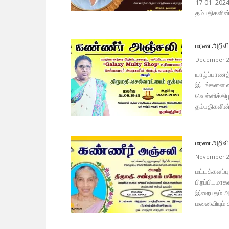
17-01–202
தம்பதிகளின்
மரண அறிவித்
December 2
யாழ்ப்பாணத்
இடங்களை வத
வெள்ளிக்கி
தம்பதிகளின்
மரண அறிவித
November 2
மட்டக்களப்
பிறப்பிடமா
இறைபதம் அட
மனைவியும் க