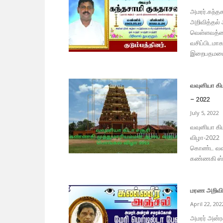
அமரர்.கந்த
அறிவித்தல்
வெள்ளவத்தை
வசிப்பிடமா
இறைபதமடைந்
வவுனியா கி
– 2022
July 5, 2022
வவுனியா கி
விழா-2022 
கொண்ட வவுன
கண்ணகி ஸ்ரீ
மரண அறிவித
April 22, 202
அமரர் அன்ர