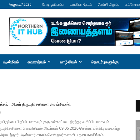
August,7,2026
நேரடி ஒளிபரப்பு
வவுனியா தேடல்
செய்தி அனுப்ப
கட்டுரைக
ஆன்மீகம்
சுவாரஷ்யம்
வாழ்வியல்
தொடர்புகளுக்கு
தல் : அமரர் திருமதி சசிகலா வென்சியஸ்!!
6
ியிருப்பை பிறப்பிடமாகவும் குருமன்காட்டை நிரந்தர வசிப்பிடமாகவும்
மதி.சசிகலா வெனிசியஸ் அவர்கள் 09.06.2026 செவ்வாய்க்கிழமையன்று
 அடைந்தார். அன்னார் காலம் சென்றவர்களாகிய தனபாலசிங்கம்