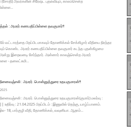
 (சோதி) அவர்களின் சிரேஷ்ட புதல்வியும், காலம்சென்ற
ிள்ளை...
்தல் : அமரர் கணபதிப்பிள்ளை தவகுமார்!!
ு 10ம் வட்டாரத்தை பிறப்பிடமாகவும் தோணிக்கல் சேக்கிழார் வீதியை நிரந்தர
ும் கொண்ட அமரர் கணபதிப்பிள்ளை தவகுமார் கடந்த புதன்கிழமை
 அன்று இறைவனடி சேர்ந்தார். அன்னார் காலஞ்சென்ற அமரர்
ளை - தனலட்சுமி...
நினைவஞ்சலி : அமரர். பொன்னுத்துரை உதயகுமாரன்!!
 2025
ினைவஞ்சலி : அமரர். பொன்னுத்துரை உதயகுமாரன்(குமார்) மலர்வு :
| உதிர்வு : 21.04.2025 பிறப்பிடம் : இணுவில் தெற்கு, யாழ்ப்பாணம்.
 இல- 18, பார்குழி வீதி, தோணிக்கல், வவுனியா. ஆறாம்...