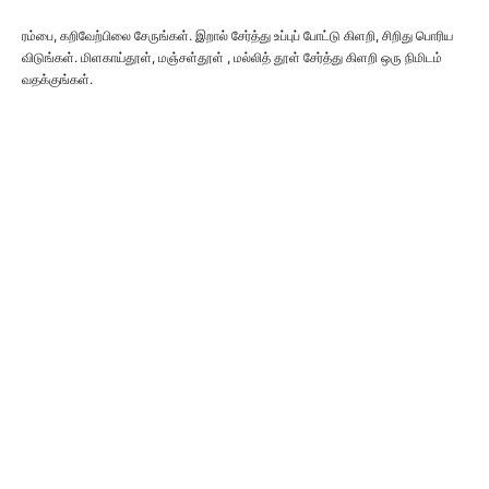
ரம்பை, கறிவேற்பிலை சேருங்கள். இறால் சேர்த்து உப்புப் போட்டு கிளறி, சிறிது பொரிய
விடுங்கள். மிளகாய்தூள், மஞ்சள்தூள் , மல்லித் தூள் சேர்த்து கிளறி ஒரு நிமிடம்
வதக்குங்கள்.