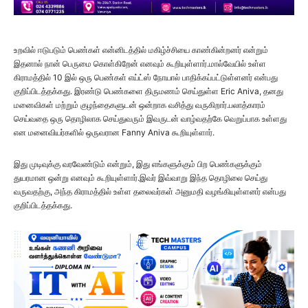
உறவில் ஈடுபடும் பெண்கள் என்னிடத்தில் மகிழ்ச்சியை காண்கின்றனர் என்றும்
இதனால் நான் பெருமை கொள்கிறேன் எனவும் கூறியுள்ளார்.மால்வேயில் உள்ள
கிராமத்தில் 10 இல் ஒரு பெண்கள் எய்ட்ஸ் நோயால் பாதிக்கப்பட்டுள்ளனர் என்பது
குறிப்பிடத்தக்கது. இரண்டு பெண்களை திருமணம் செய்துள்ள Eric Aniva, தனது
மனைவிகள் மற்றும் குழந்தைகளுடன் ஒன்றாக வசித்து வருகிறார்.பலாத்காரம்
செய்வதை ஒரு தொழிலாக செய்துவரும் இவருடன் வாழ்வதற்கே வெறுப்பாக உள்ளது
என மனைவியர்களில் ஒருவரான Fanny Aniva கூறியுள்ளார்.
இது முடிவுக்கு வரவேண்டும் என்றும், இது எங்களுக்கும் பிற பெண்களுக்கும்
துயரமான ஒன்று எனவும் கூறியுள்ளார்.இவர் இவ்வாறு இந்த தொழிலை செய்து
வருவதற்கு, அந்த கிராமத்தில் உள்ள தலைவர்கள் அனுமதி வழங்கியுள்ளனர் என்பது
குறிப்பிடத்தக்கது.