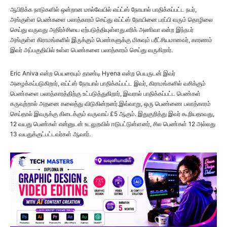
ஆபிரிக்க நாடுகளில் ஒன்றான மால்வேயில் எய்ட்ஸ் நோயால் பாதிக்கப்பட்ட நபர்,
அங்குள்ள பெண்களை பலாத்காரம் செய்து எய்ட்ஸ் நோயினை பரப்பி வரும் தொழிலை
செய்து வருவது அதிர்ச்சியை ஏற்படுத்தியுள்ளது.எரிக் அணிவா என்ற இந்நபர்
அங்குள்ள கிராமங்களில் இருக்கும் பெண்களுக்கு மிகவும் பரீட்சியமானவர், காரணம்
இவர் அப்பகுதியில் உள்ள பெண்களை பலாத்காரம் செய்து வருகிறார்.
Eric Aniva என்ற பெயரையும் தாண்டி Hyena என்ற பெயருடன் இவர்
அழைக்கப்படுகிறார், எய்ட்ஸ் நோயால் பாதிக்கப்பட்ட இவர், கிராமங்களில் வசிக்கும்
பெண்களை பலாத்காரத்திற்கு உட்படுத்துகிறார், இவரால் பாதிக்கப்பட்ட பெண்கள்
கருவுற்றால் அதனை கலைத்து விடுகின்றனர்.இவ்வாறு, ஒரு பெண்ணை பலாத்காரம்
செய்தால் இவருக்கு கிடைக்கும் வருவாய் £5 ஆகும். இதுகுறித்து இவர் கூறியதாவது,
12 வயது பெண்கள் என்னுடன் உடலுறவில் ஈடுபட்டுள்ளனர், சில பெண்கள் 12 அல்லது
13 வயதுக்குட்பட்டவர்கள் ஆவார்.