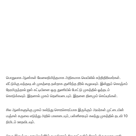
பொதுவாக ஆண்கள் வேலைநிமித்தமாக அதிகமாக வெயிலில் சுற்றிதிரிவார்கள்.
வீட்டுக்கு வந்தவுடன் முகத்தை நன்றாக குளிர்ந்த நீரில் கழுவவும். இன்னும் கொஞ்சம்
நேரமிருந்தால் ஐஸ் கட்டியினை ஒரு துணியில் போட்டு முகத்தில் ஓத்தடம்
கொடுக்கவும். இதனால் முகம் தெளிவடையும். இதனை தினமும் செய்யுங்கள்.
சில ஆண்களுக்கு முகம் உலர்ந்து சொரசொரப்பாக இருக்கும் அவர்கள் முட்டையின்
மஞ்சள் கருவை எடுத்து அதில் பாலாடையும், பன்னீரையும் கலந்து முகத்தில் தடவி 10
நிமிடம் ஊறவிடவும்.
பிறகு இளஞ்சூடான வெந்நீரில் கழுவினால் சில நாட்களில் தோல் மிருதுவாக மாறி