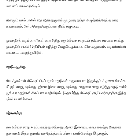
பளபளப்பாக மாறிவிடும்.
தினமும் பசும் பாலில் ஏடு எடுத்து முகம் முழுவது நன்கு அழுத்தித் தேய்து ஊற
வைக்கவும். பின்பு வெதுவெதுப்பான நீரில் கழுவவும்.
முகத்தின் கரும்புள்ளிகள் மாற சிறிது எலுமிச்சை சாறுடன் தயிரை சமமாக கலந்து
முகத்தில் தடவி 15 நிமிடம் கழித்து வெதுவெதுப்பான நீரில் கழுவவும். கருபுள்ளிகள்
மாயமாக மறைந்துவிடும்.
உதடுகளுக்கு
சில ஆண்கள் சிகெரட் பிடிப்பதால் உதடுகள் கருமையாக இருக்கும் அதனை போக்க
பீட்ரூட் சாறு, அல்லது புதினா இலை சாறு, அல்லது மாதுளை சாறு எடுத்து உதடுகளில்
பூசி வர உதடுகள் சிகப்பாக மாறிவிடும். (தொடர்ந்து சிகெரட் குடிப்பவர்களுக்கு இந்த
டிப்ஸ் பயனில்லை)
பற்களுக்கு
எலுமிச்சை சாறு + உப்பு கலந்து அல்லது புதினா இலையை காய வைத்து அதனை
தூளாக்கி இந்த தூளில் பல் தேய்த்தால் பற்கள் பளிச்சென்று இருக்கும்.