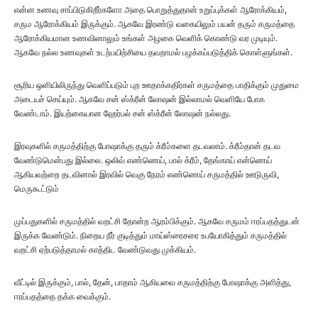
என்ன உணவு சாப்பிடுகிறீர்களோ அதை பொறுத்துதான் உறுப்புக்கள் ஆரோக்கியம்,
சரும ஆரோக்கியம் இருக்கும். ஆகவே இரண்டு வகையிலும் பயன் தரும் சருமத்தை
ஆரோக்கியமான உணவினாலும் உங்கள் அழகை வெளிக் கொண்டு வர முடியும்.
ஆகவே நல்ல உணவுகள் உடற்பயிற்சியை தவறாமல் பழக்கப்படுத்திக் கொள்ளுங்கள்.
சூரிய ஒளியிலிருந்து வெளிப்படும் புற ஊதாக்கதிர்கள் சருமத்தை பாதிக்கும் முதுமை
அடையச் செய்யும். ஆகவே சன் ஸ்க்ரீன் லோஷன் இல்லாமல் வெளியே போக
வேண்டாம். இயற்கையான ஹேர்பல் சன் ஸ்க்ரீன் லோஷன் நல்லது.
இரவுகளில் சருமத்திற்கு போஷாக்கு தரும் க்ரீம்களை தடவலாம். க்ரீம்தான் தடவ
வேண்டுமென்பது இல்லை. ஒலிவ் எண்ணெய், பால் க்ரீம், தேங்காய் என்ணெய்
ஆகியவற்றை தடவினால் இரவில் வெகு நேரம் எண்ணெய் சருமத்தில் ஊடுருவி,
மெருகூட்டும்
முப்பதுகளில் சருமத்தில் வறட்சி தோன்ற ஆரம்பிக்கும். ஆகவே சருமம் ஈரப்பதத்துடன்
இருக்க வேண்டும். நிறைய நீர் குடித்தும் மாய்ஸ்ரைசரை உபயோகித்தும் சருமத்தில்
வறட்சி ஏற்படுத்தாமல் காத்திட வேண்டுவது முக்கியம்.
வீட்டில் இருக்கும், பால், தேன், பாதாம் ஆகியவை சருமத்திற்கு போஷாக்கு அளித்து,
ஈரப்பதத்தை தக்க வைக்கும்.