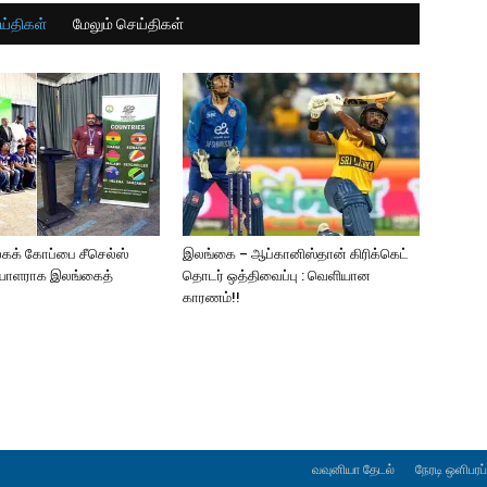
ய்திகள்
மேலும் செய்திகள்
லகக் கோப்பை சீசெல்ஸ்
இலங்கை – ஆப்கானிஸ்தான் கிரிக்கெட்
ியாளராக இலங்கைத்
தொடர் ஒத்திவைப்பு : வெளியான
காரணம்!!
வவுனியா தேடல்
நேரடி ஒளிபரப்