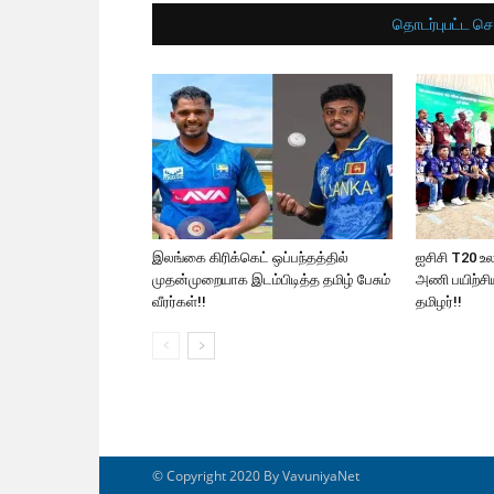
தொடர்புபட்ட செ
இலங்கை கிரிக்கெட் ஒப்பந்தத்தில்
ஐசிசி T20 உ
முதன்முறையாக இடம்பிடித்த தமிழ் பேசும்
அணி பயிற்ச
வீரர்கள்!!
தமிழர்!!
© Copyright 2020 By VavuniyaNet