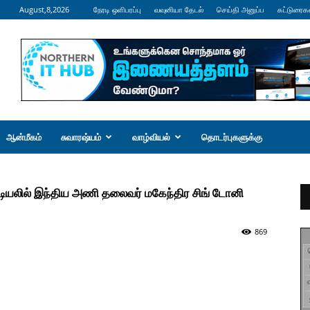
August,8,2026
நேரடி ஒளிபரப்பு
வவுனியா தேடல்
செய்தி அனுப்ப
கட்டுரைக
ஆன்மீகம்
சுவாரஷ்யம்
வாழ்வியல்
தொடர்புகளுக்கு
ட்டியலில் இந்திய அணி தலைவர் மகேந்திர சிங் டோனி
869