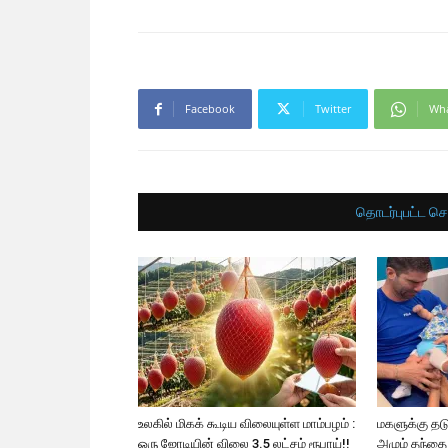
Facebook
Twitter
Wh
தொடர்புபட்ட செ
உலகில் மிகக் கூடிய விலையுள்ள மாம்பழம் :
மகளுக்கு தட
ஒரு ஜோடியின் விலை 3.5 லட்சம் ரூபாய்!!
அழும் தந்தை