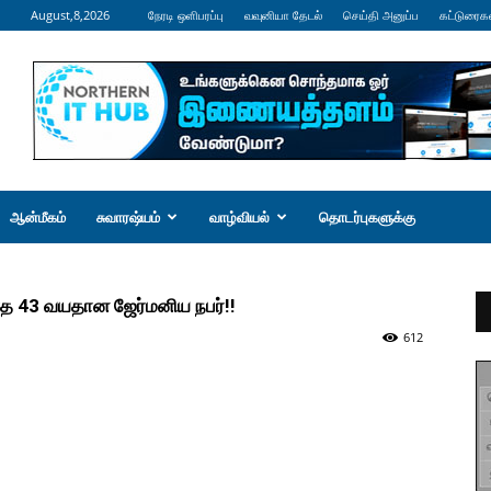
August,8,2026
நேரடி ஒளிபரப்பு
வவுனியா தேடல்
செய்தி அனுப்ப
கட்டுரைக
ஆன்மீகம்
சுவாரஷ்யம்
வாழ்வியல்
தொடர்புகளுக்கு
ாத 43 வயதான ஜேர்மனிய நபர்!!
612