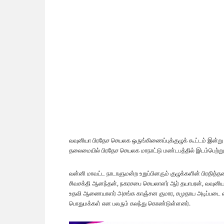
வவுனியா பிரதேச செயலக ஒருங்கிணைப்புக்குழுக் கூட்டம் இன்
தலைமையில் பிரதேச செயலக மாநாட்டு மண்டபத்தில் இடம்பெற்று
வன்னி மாவட்ட நாடாளுமன்ற உறுப்பினரும் குழுக்களின் பிரதித
சிவசக்தி ஆனந்தன், நகரசபை செயலாளர் ஆர் தயாபரன், வவுனியா த
உதவி ஆணையாளர் அசங்க காஞ்சன குமார, சமுதாய அடிப்படை வங்
பொதுமக்கள் என பலரும் கலந்து கொண்டுள்ளனர்.