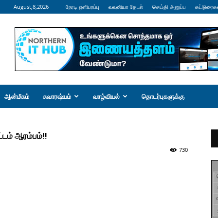
August,8,2026
நேரடி ஒளிபரப்பு
வவுனியா தேடல்
செய்தி அனுப்ப
கட்டுரைக
ஆன்மீகம்
சுவாரஷ்யம்
வாழ்வியல்
தொடர்புகளுக்கு
டம் ஆரம்பம்!!
730