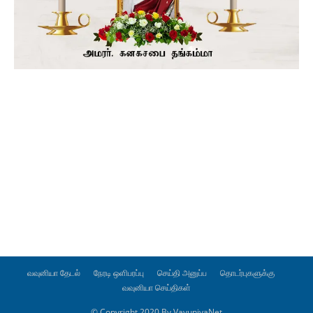
வவுனியா தேடல்
நேரடி ஒளிபரப்பு
செய்தி அனுப்ப
தொடர்புகளுக்கு
வவுனியா செய்திகள்
© Copyright 2020 By VavuniyaNet