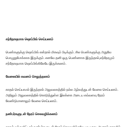
சந்தோஷமாக ஷொப்பிங் செய்யலாம்
பெண்களுக்கு ஷொப்பிங் என்றால் மிகவும் பிடிக்கும். சில பெண்களுக்கு அதுவே
பொழுதுபோக்காக இருக்கும். எனவே தனி ஒரு பெண்ணாக இருந்தால்,எந்நேரமும்
சந்தோஷமாக ஷொப்பிங்கிலேயே இருக்கலாம்.
வேலையில் கவனம் செலுத்தலாம்
காதல் செய்யாமல் இருந்தால் அலுவலகத்தில் நல்ல ஆர்வத்துடன் வேலை செய்யலாம்.
அதிலும் அலுவலகத்தில் கொடுத்துள்ள இலக்கை அடைய எவ்வளவு நேரம்
வேண்டுமானாலும் வேலை செய்யலாம்.
நண்பர்களுடன் நேரம் செலவழிக்கலாம்
காதல் வந்துவிட்டால் நண்பர்களுடன் நேரம் செலவழிக்கவே முடியாது. ஆனால் காதலில்