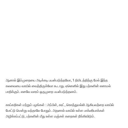
ஆனால் இம்முறையை அடிக்கடி பயன்படுத்தவோ, 1 நிமிடத்திற்கு மேல் இந்த
கலவையை வாயில் வைத்திருக்வோ கூடாது. ஏனெனில் இது பற்களின் எனாமல்
பாதிக்கும். எனவே வாரம் ஒருமுறை பயன்படுத்தலாம்.
காய்கறிகள் மற்றும் பழங்கள் : அப்பிள், கரட், கொத்துமல்லி ஆகியவற்றை வாயில்
போட்டு மென்று வந்தாலே போதும். அதனால் வாயில் உள்ள பாக்டீரியாக்கள்
அழிக்கப்பட்டு, பற்களின் மீது உள்ள மஞ்சள் கறைகள் நீங்கிவிடும்.