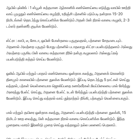
ஆயில் புல்லிங் : 1 ஸ்பூன் சுத்தமான ஆர்கானிக் எண்ணெய்யை எடுத்து வாயில் ஊற்றி
வாய் முழுதும் எண்ணெய்யை சுழற்றி, உறிஞ்சி பற்களில் படும்படி நன்றாக 15-20
நிமிடங்கள் தொடர்ந்து கொப்பளிக்க வேண்டும்.அதன் பின் நீரால் வாயை கழுவி, 2-3
டம்ளர் தண்ணீர் குடிக்க வேண்டும்.
ஸ்ட்ரா : காபி, டீ, சோடா, ஒயின் போன்றவை பருகுவதால், பற்களை சேதமடையும்.
அதனால் அவற்றை பருகும் போது பற்களில் படாதவாறு ஸ்ட்ரா பயன்படுத்தலாம் அல்லது
அவற்றை பருகிய பின் வாயை சுத்தமான நீரில் நன்கு கழுவலாம் அல்லது ப்ரஷ்
பயன்படுத்தி சுத்தம் செய்ய வேண்டும்.
ஒலிவ் ஆயில் மற்றும் பாதாம் எண்ணெயை ஒன்றாக கலந்து, அதனைக் கொண்டு
தினமும் காலையில் பற்களை துலக்க வேண்டும். இப்படி தொடர்ந்து 5 நாட்கள் செய்து
வந்தால், பற்கள் வெள்ளையாக ஜொலிப்பதை உணர்வீர்கள்.வேப்பிலையை பால் சேர்த்து
அரைத்து பேஸ்ட் செய்து, அதனை பேஸ்ட் உடன் சேர்த்துப் பயன்படுத்தி பற்களை துலக்க
வேண்டும். இப்படி செய்து வந்தால் வாய் துர்நாற்றம் நீங்கி, பற்களும் வெள்ளையாகும்.
பால் மற்றும் தயிரை ஒன்றாக கலந்து, அதனைப் பயன்படுத்தி பற்களை துலக்கி, 15
நிமிடம் ஊற வைத்து, பின் சுத்தமான நீரால் வாயை கொப்பளிக்க வேண்டும். இந்த
முறையை வாரம் இரண்டு முறை செய்து வந்தாலும் நல்ல பலனைப் பெறலாம்.