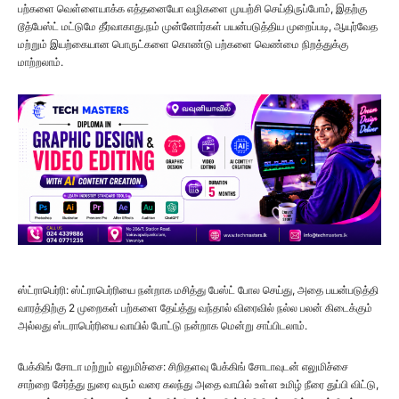
பற்களை வெள்ளையாக்க எத்தனையோ வழிகளை முயற்சி செய்திருப்போம், இதற்கு
டூத்பேஸ்ட் மட்டுமே தீர்வாகாது.நம் முன்னோர்கள் பயன்படுத்திய முறைப்படி, ஆயுர்வேத
மற்றும் இயற்கையான பொருட்களை கொண்டு பற்களை வெண்மை நிறத்துக்கு
மாற்றலாம்.
ஸ்ட்ராபெர்ரி: ஸ்ட்ராபெர்ரியை நன்றாக மசித்து பேஸ்ட் போல செய்து, அதை பயன்படுத்தி
வாரத்திற்கு 2 முறைகள் பற்களை தேய்த்து வந்தால் விரைவில் நல்ல பலன் கிடைக்கும்
அல்லது ஸ்டராபெர்ரியை வாயில் போட்டு நன்றாக மென்று சாப்பிடலாம்.
பேக்கிங் சோடா மற்றும் எலுமிச்சை: சிறிதளவு பேக்கிங் சோடாவுடன் எலுமிச்சை
சாற்றை சேர்த்து நுரை வரும் வரை கலந்து அதை வாயில் உள்ள உமிழ் நீரை துப்பி விட்டு,