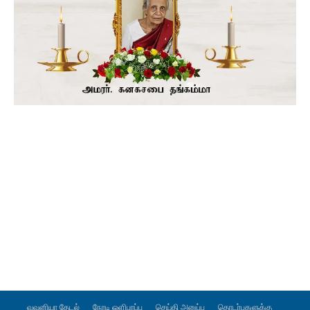
வவுனியா தேடல்
நேரடி ஒளிபரப்பு
செய்தி அனுப்ப
தொடர்புகளுக்கு