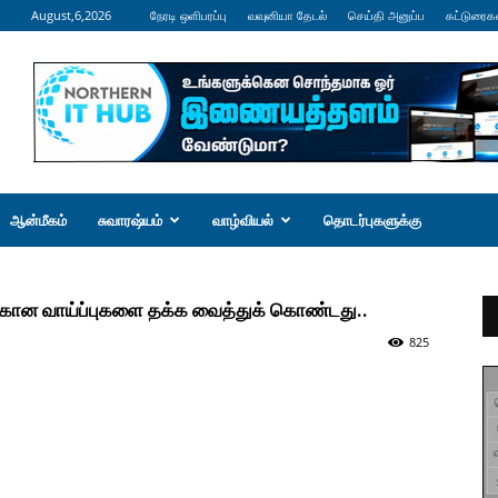
August,6,2026
நேரடி ஒளிபரப்பு
வவுனியா தேடல்
செய்தி அனுப்ப
கட்டுரைக
ஆன்மீகம்
சுவாரஷ்யம்
வாழ்வியல்
தொடர்புகளுக்கு
கான வாய்ப்புகளை தக்க வைத்துக் கொண்டது..
825