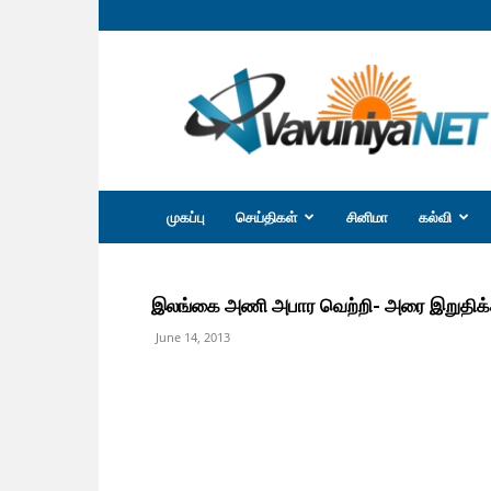
வவுனியா
நெற்
முகப்பு
செய்திகள்
சினிமா
கல்வி
இலங்கை அணி அபார வெற்றி- அரை இறுதிக்
June 14, 2013