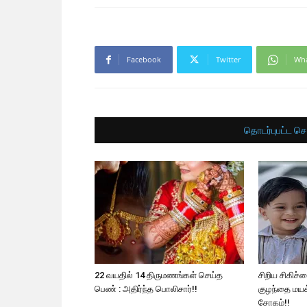
Facebook
Twitter
Wh
தொடர்புபட்ட செ
22 வயதில் 14 திருமணங்கள் செய்த
சிறிய சிகிச
பெண் : அதிர்ந்த பொலிசார்!!
குழந்தை மயக்
சோகம்!!