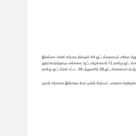
இலங்கை அணி சார்பாக தில்ஷன் 44 ஓட்டங்களையும் மகேள ஜெயவர
துடுப்பெடுத்தாடிய சங்ககார ஆட்டமிழக்காமல் 12 நான்கு ஓட்டங்
நான்கு ஓட்டங்கள் உட்பட 38 பந்துகளில் 58 ஓட்டங்களையும் 
குமார் சங்ககார இன்றைய போட்டியின் சிறப்பாட்டகாரராக தெரிவுசெய