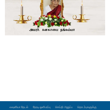
வவுனியா தேடல்
நேரடி ஒளிபரப்பு
செய்தி அனுப்ப
தொடர்புகளுக்கு