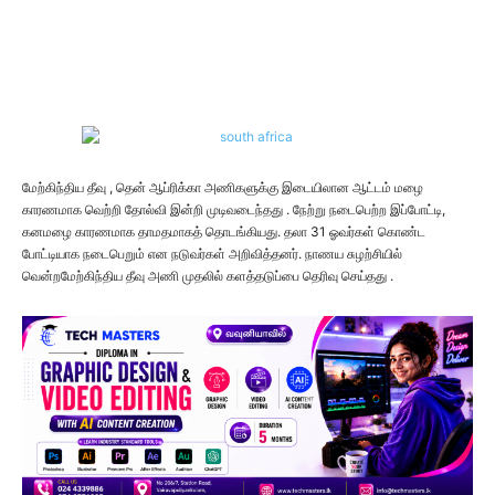
மேற்கிந்திய தீவு , தென் ஆப்ரிக்கா அணிகளுக்கு இடையிலான ஆட்டம் மழை
காரணமாக வெற்றி தோல்வி இன்றி முடிவடைந்தது . நேற்று நடைபெற்ற இப்போட்டி,
கனமழை காரணமாக தாமதமாகத் தொடங்கியது. தலா 31 ஓவர்கள் கொண்ட
போட்டியாக நடைபெறும் என நடுவர்கள் அறிவித்தனர். நாணய சுழற்சியில்
வென்றமேற்கிந்திய தீவு அணி முதலில் களத்தடுப்பை தெரிவு செய்தது .