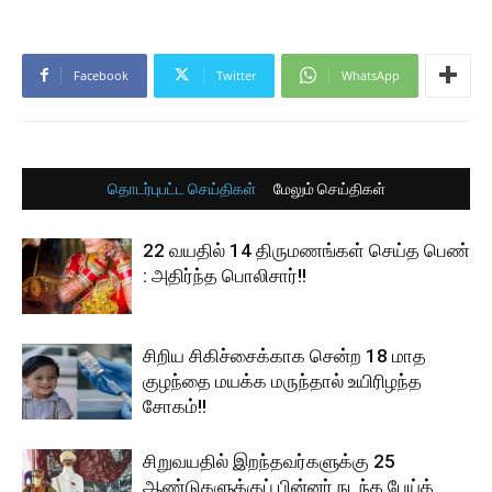
Facebook
Twitter
WhatsApp
தொடர்புபட்ட செய்திகள்
மேலும் செய்திகள்
22 வயதில் 14 திருமணங்கள் செய்த பெண்
: அதிர்ந்த பொலிசார்!!
சிறிய சிகிச்சைக்காக சென்ற 18 மாத
குழந்தை மயக்க மருந்தால் உயிரிழந்த
சோகம்!!
சிறுவயதில் இறந்தவர்களுக்கு 25
ஆண்டுகளுக்குப் பின்னர் நடந்த பேய்த்