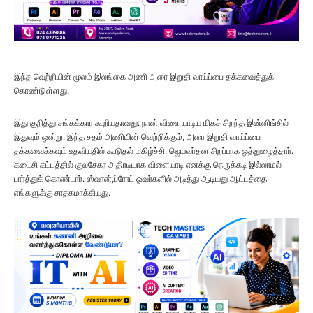
இந்த வெற்றியின் மூலம் இலங்கை அணி அரை இறுதி வாய்ப்பை தக்கவைத்துக்
கொண்டுள்ளது.
இது குறித்து சங்கக்கார கூறியதாவது: நான் விளையாடிய மிகச் சிறந்த இன்னிங்சில்
இதுவும் ஒன்று. இந்த சதம் அணியின் வெற்றிக்கும், அரை இறுதி வாய்ப்பை
தக்கவைக்கவும் உதவியதில் கூடுதல் மகிழ்ச்சி. ஜெயவர்தன சிறப்பாக ஒத்துழைத்தார்.
கடைசி கட்டத்தில் குலசேகர அதிரடியாக விளையாடி எனக்கு நெருக்கடி இல்லாமல்
பார்த்துக் கொண்டார். ஸ்வான்,ப்ரோட் ஓவர்களில் அடித்து ஆடியது ஆட்டத்தை
எங்களுக்கு சாதகமாக்கியது.