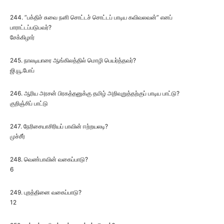
244. ”பக்திச் சுவை நனி சொட்டச் சொட்டப் பாடிய கவிவலவன்” எனப்
பாராட்டப்படுபவர்?
சேக்கிழார்
245. நாலடியாரை ஆங்கிலத்தில் மொழி பெயர்த்தவர்?
ஜி.யூ.போப்
246. ஆரிய அரசன் பிரகத்தனுக்கு தமிழ் அறிவுறுத்தற்குப் பாடிய பாட்டு?
குறிஞ்சிப் பாட்டு
247. நேரிசையாசிரியப் பாவின் ஈற்றயலடி?
முச்சீர்
248. வெண்பாவின் வகைப்பாடு?
6
249. புறத்தினை வகைப்பாடு?
12