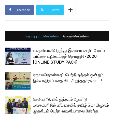
Facebook
Twitter
தொடர்புபட்ட செய்திகள்
மேலும் செய்திகள்
வவுனியாவிலிருந்து இணையவழிப் போட்டி
பரீட்சை வழிகாட்டித் தொகுதி -2020
[ONLINE STUDY PACK]
ஏதாவதொன்றைப் பெற்றிருத்தல் ஒன்றும்
இல்லாதிருப்பதை விட சிறந்ததாகுமா….!
தேசிய ரீதியில் ஐந்தாம் ஆண்டு
புலமைபரிசில் பரீட்சையில் தமிழ் மொழிமூலம்
முதலிடம் பெற்ற வவுனியாவை சேர்ந்த