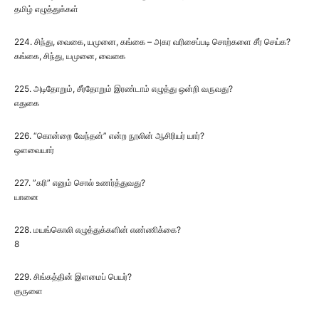
தமிழ் எழுத்துக்கள்
224. சிந்து, வைகை, யமுனை, கங்கை – அகர வரிசைப்படி சொற்களை சீர் செய்க?
கங்கை, சிந்து, யமுனை, வைகை
225. அடிதோறும், சீர்தோறும் இரண்டாம் எழுத்து ஒன்றி வருவது?
எதுகை
226. “கொன்றை வேந்தன்” என்ற நூலின் ஆசிரியர் யார்?
ஒளவையார்
227. ”கரி” எனும் சொல் உணர்த்துவது?
யானை
228. மயங்கொலி எழுத்துக்களின் எண்ணிக்கை?
8
229. சிங்கத்தின் இளமைப் பெயர்?
குருளை