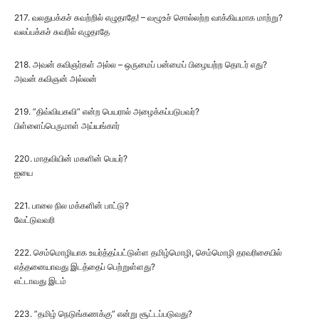
217. வலதுபக்கச் சுவற்றில் எழுதாதே! – வழூஉச் சொல்லற்ற வாக்கியமாக மாற்று?
வலப்பக்கச் சுவரில் எழுதாதே
218. அவன் கவிஞர்கள் அல்ல – ஒருமைப் பன்மைப் பிழையற்ற தொடர் எது?
அவன் கவிஞன் அல்லன்
219. ”திவ்வியகவி” என்ற பெயரால் அழைக்கப்படுபவர்?
பிள்ளைப்பெருமாள் அய்யங்கார்
220. மாதவியின் மகளின் பெயர்?
ஐயை
221. பாலை நில மக்களின் பாட்டு?
வேட்டுவவரி
222. செம்மொழியாக உயர்த்தப்பட்டுள்ள தமிழ்மொழி, செம்மொழி தரவரிசையில்
எத்தனையாவது இடத்தைப் பெற்றுள்ளது?
எட்டாவது இடம்
223. ”தமிழ் நெடுங்கணக்கு” என்று சூட்டப்படுவது?