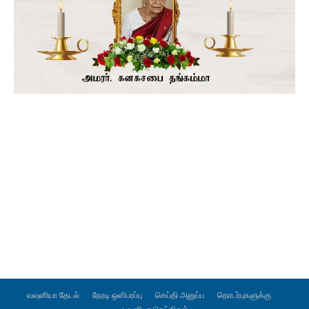
வவுனியா தேடல்
நேரடி ஒளிபரப்பு
செய்தி அனுப்ப
தொடர்புகளுக்கு