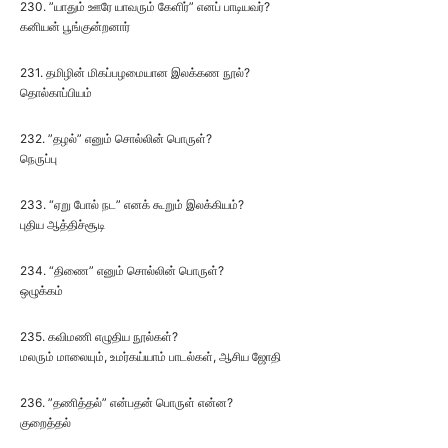
230. ”யாதும் ஊரே யாவரும் கேளிர்” எனப் பாடியவர்?
கனியன் பூங்குன்றனார்
231. தமிழின் மிகப்பழமையான இலக்கண நூல்?
தொல்காப்பியம்
232. ”தழல்” எனும் சொல்லின் பொருள்?
நெருப்பு
233. “ஏறு போல் நட” எனக் கூறும் இலக்கியம்?
புதிய ஆத்திச்சூடி
234. “திணை” எனும் சொல்லின் பொருள்?
ஒழுக்கம்
235. கவிமணி எழுதிய நூல்கள்?
மலரும் மாலையும், உமர்கய்யாம் பாடல்கள், ஆசிய ஜோதி
236. ”தணித்தல்” என்பதன் பொருள் என்ன?
குறைத்தல்