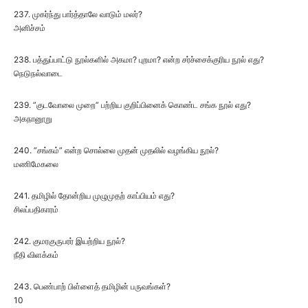
237. முகர்ந்து பார்த்தாலே வாடும் மலர்?
அனிச்சம்
238. பத்துப்பாட்டு நூல்களில் அகமா? புறமா? என்ற சர்ச்சைக்குரிய நூல் எது?
நெடுநல்வாடை
239. ”குடவோலை முறை” பற்றிய குறிப்பினைக் கொண்ட சங்க நூல் எது?
அகநானூறு
240. ”சங்கம்” என்ற சொல்லை முதன் முதலில் வழங்கிய நூல்?
மணிமேகலை
241. தமிழில் தோன்றிய முழுமுதற் காப்பியம் எது?
சிலப்பதிகாரம்
242. குமரகுருபரர் இயற்றிய நூல்?
நீதி விளக்கம்
243. பெண்பாற் பிள்ளைத் தமிழின் பருவங்கள்?
10