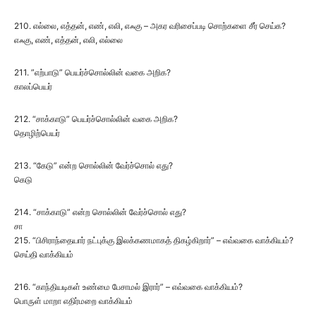
210. எல்லை, எத்தன், எண், எலி, எஃகு – அகர வரிசைப்படி சொற்களை சீர் செய்க?
எஃகு, எண், எத்தன், எலி, எல்லை
211. ”எற்பாடு” பெயர்ச்சொல்லின் வகை அறிக?
காலப்பெயர்
212. “சாக்காடு” பெயர்ச்சொல்லின் வகை அறிக?
தொழிற்பெயர்
213. “கேடு” என்ற சொல்லின் வேர்ச்சொல் எது?
கெடு
214. “சாக்காடு” என்ற சொல்லின் வேர்ச்சொல் எது?
சா
215. “பிசிராந்தையார் நட்புக்கு இலக்கணமாகத் திகழ்கிறார்” – எவ்வகை வாக்கியம்?
செய்தி வாக்கியம்
216. “காந்தியடிகள் உண்மை பேசாமல் இரார்” – எவ்வகை வாக்கியம்?
பொருள் மாறா எதிர்மறை வாக்கியம்