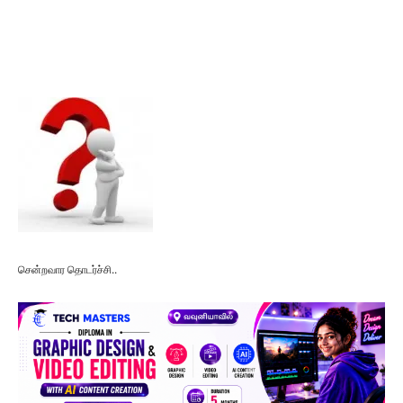
சென்றவார தொடர்ச்சி..