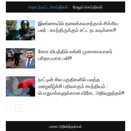
தொடர்புபட்ட செய்திகள்
மேலும் செய்திகள்
இலங்கையில் தலைக்கவசத்தால் சிக்கிய
பலர் : காத்திருக்கும் சட்ட நடவடிக்கை!!
கோர விபத்தில் வங்கி முகாமையாளர்
பரிதாபமாக பலி!!
நாட்டின் சில பகுதிகளில் பலத்த
மழைவீழ்ச்சி பதிவாகும் சாத்தியம் :
பொதுமக்களுக்கான விசேட அறிவுறுத்தல்!!
மரண அறிவித்தல்கள்