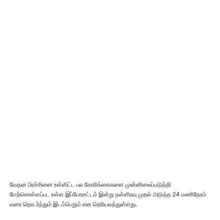
வேதன பிரச்சினை உள்ளிட்ட பல கோரிக்கைகளை முன்னிலைப்படுத்தி
மேற்கொள்ளப்பட உள்ள இப்போராட்டம் இன்று நள்ளிரவு முதல் அடுத்த 24 மணிநேரம்
வரை தொடர்ந்தும் இடம்பெறும் என தெரியவந்துள்ளது.