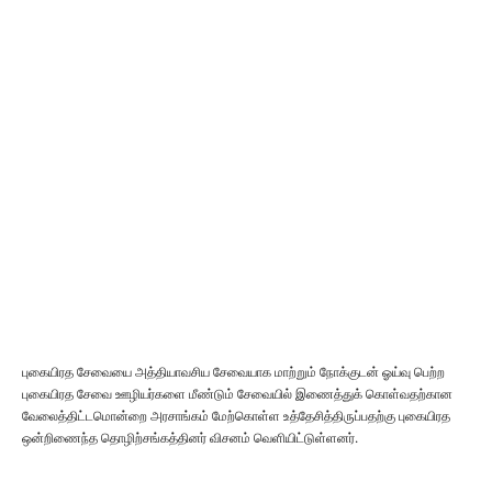
புகையிரத சேவையை அத்தியாவசிய சேவையாக மாற்றும் நோக்குடன் ஓய்வு பெற்ற
புகையிரத சேவை ஊழியர்களை மீண்டும் சேவையில் இணைத்துக் கொள்வதற்கான
வேலைத்திட்டமொன்றை அரசாங்கம் மேற்கொள்ள உத்தேசித்திருப்பதற்கு புகையிரத
ஒன்றிணைந்த தொழிற்சங்கத்தினர் விசனம் வெளியிட்டுள்ளனர்.