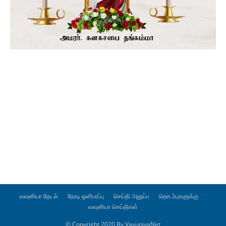
வவுனியா தேடல்
நேரடி ஒளிபரப்பு
செய்தி அனுப்ப
தொடர்புகளுக்கு
வவுனியா செய்திகள்
© Copyright 2020 By VavuniyaNet