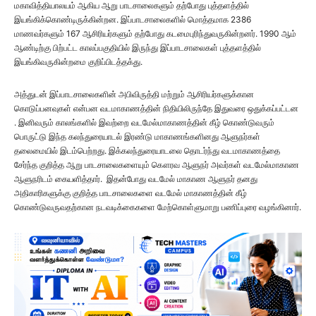
மகாவித்தியாலயம் ஆகிய ஆறு பாடசாலைகளும் தற்போது புத்தளத்தில்
இயங்கிக்கொண்டிருக்கின்றன. இப்பாடசாலைகளில் மொத்தமாக 2386
மாணவர்களும் 167 ஆசிரியர்களும் தற்போது கடமைபுரிந்துவருகின்றனர். 1990 ஆம்
ஆண்டிற்கு பிற்பட்ட காலப்பகுதியில் இருந்து இப்பாடசாலைகள் புத்தளத்தில்
இயங்கிவருகின்றமை குறிப்பிடத்தக்து.
அத்துடன் இப்பாடசாலைகளின் அபிவிருத்தி மற்றும் ஆசிரியர்களுக்கான
கொடுப்பனவுகள் என்பன வடமாகாணத்தின் நிதியிலிருந்தே இதுவரை ஒதுக்கப்பட்டன
. இனிவரும் காலங்களில் இவற்றை வடமேல்மாகாணத்தின் கீழ் கொண்டுவரும்
பொருட்டு இந்த கலந்துரையாடல் இரண்டு மாகாணங்களினது ஆளுநர்கள்
தலைமையில் இடம்பெற்றது. இக்கலந்துரையாடலை தொடர்ந்து வடமாகாணத்தை
சேர்ந்த குறித்த ஆறு பாடசாலைகளையும் கௌரவ ஆளுநர் அவர்கள் வடமேல்மாகாண
ஆளுநரிடம் கையளித்தார். இதன்போது வடமேல் மாகாண ஆளுநர் தனது
அதிகாரிகளுக்கு குறித்த பாடசாலைகளை வடமேல் மாகாணத்தின் கீழ்
கொண்டுவருவதற்கான நடவடிக்கைகளை மேற்கொள்ளுமாறு பணிப்புரை வழங்கினார்.