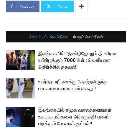
Facebook
Twitter
தொடர்புபட்ட செய்திகள்
மேலும் செய்திகள்
இலங்கையில் ஆண்டுதோறும் திடீரென
உயிரிழக்கும் 7000 பேர் : வெளியான
அதிர்ச்சித் தகவல்!!
உயர்தர பரீட்சைக்கு தோற்றவிருந்த
பாடசாலை மாணவன் கைது!!
இலங்கையில் சமூக வலைத்தளங்கள்
ஊடாக மக்களை அச்சுறுத்தி பணம்
பறிக்கும் மோசடிக் கும்பல்!!