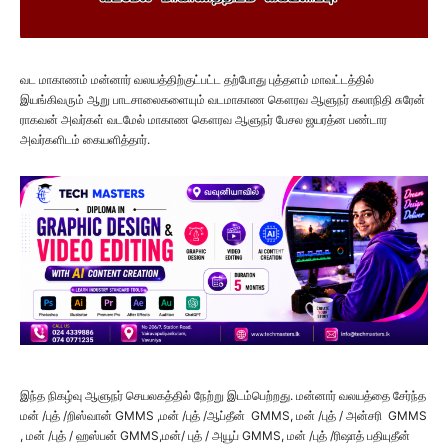
வட மாகாணம் மன்னார் வலயத்திற்குட்பட்ட தற்போது புத்தளம் மாவட்டத்தில்
இயங்கிவரும் ஆறு பாடசாலைகளையும் வடமாகாண கௌரவ ஆளுநர் கலாநிதி சுரேன்
ராகவன் அவர்கள் வடமேல் மாகாண கௌரவ ஆளுநர் பேசல ஜயரத்ன பண்டார
அவர்களிடம் கையளித்தார்.
இந்த நிகழ்வு ஆளுநர் செயலகத்தில் நேற்று இடம்பெற்றது. மன்னார் வலயத்தை சேர்ந்த
மன் /புத் /றிஸ்வான் GMMS ,மன் /புத் /ஆப்தீன் GMMS, மன் /புத் / அன்சரி GMMS
, மன் /புத் / ஹஸ்பன் GMMS,மன்/ புத் / அயூப் GMMS, மன் /புத் /ரிஷாத் பதியுதீன்