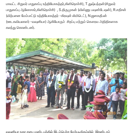
மாவட்ட சிறுவர் பாதுகாப்பு உத்தியோகத்தர்,கிளிநொச்சி), T.துஷ்யந்தன்(சிறுவர்
பாதுகாப்பு ஆலோசகர்,கிளிநொச்சி) , S.திருமுகன் (விஸ்ணு பவுண்டேஷன்), R.சதீசன்
(விற்பனை மேம்பாட்டு உத்தியோகத்தர் -கிரவுன் லிமிடெட்), N.ஜனகதீபன்
(ஊடகவியலாளர் -வவுனியா) ஆகியோரும் சிறப்பு மற்றும் கௌரவ அதிதிகளாக
கலந்து கொண்டனர்.
வவுனியா நகர சபை மண்டபத்தில் இடம்பெற்ற மேற்படிநிகழ்வில் இரண்டாம்