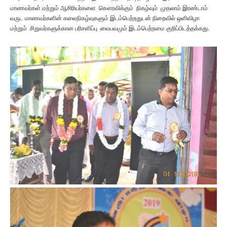
மாணவர்கள் மற்றும் ஆசிரியர்களை கௌரவிக்கும் நிகழ்வும் முதலாம் இரண்டாம்
வருட மாணவர்களின் கலைநிகழ்வுகளும் இடம்பெற்றதுடன் நிறைவில் ஒளிவிழா
மற்றும் சிறுவர்களுக்கான பரிசளிப்பு வைபவமும் இடம்பெற்றமை குறிப்பிடத்தக்கது.