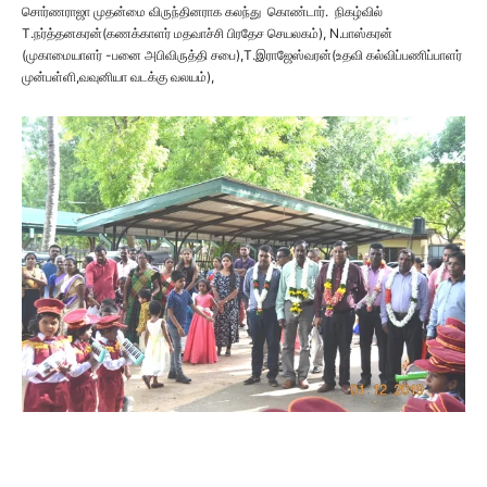
சொர்ணராஜா முதன்மை விருந்தினராக கலந்து கொண்டார். நிகழ்வில்
T.நர்த்தனகரன்(கணக்காளர் மதவாச்சி பிரதேச செயலகம்), N.பாஸ்கரன்
(முகாமையாளர் -பனை அபிவிருத்தி சபை),T.இராஜேஸ்வரன்(உதவி கல்விப்பணிப்பாளர்
முன்பள்ளி,வவுனியா வடக்கு வலயம்),