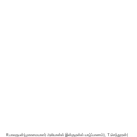
R.பாலரூபன்(முகாமையாளர் அலியான்ஸ் இன்சூரன்ஸ் யாழ்ப்பாணம்), T.செந்தூரன்(