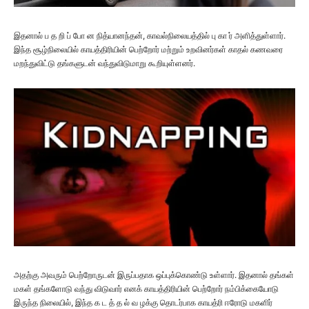
இதனால் ப த றி ப் போ ன நித்யானந்தன், காவல்நிலையத்தில் பு கா ர் அளித்துள்ளார்.
இந்த சூழ்நிலையில் காயத்திரியின் பெற்றோர் மற்றும் உறவினர்கள் காதல் கணவரை
மறந்துவிட்டு தங்களுடன் வந்துவிடுமாறு கூறியுள்ளனர்.
அதற்கு அவரும் பெற்றோருடன் இருப்பதாக ஒப்புக்கொண்டு உள்ளார். இதனால் தங்கள்
மகள் தங்களோடு வந்து விடுவார் எனக் காயத்திரியின் பெற்றோர் நம்பிக்கையோடு
இருந்த நிலையில், இந்த க ட த் த ல் வ ழக்கு தொடர்பாக காயத்ரி ஈரோடு மகளிர்