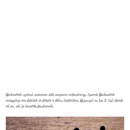
இவர்களின் பழக்கம் நாளைடைவில் காதலாக மாறியுள்ளது. ஆனால் இவர்களின்
காதலுக்கு காயத்ரியின் பெற்றோர் எ திர்ப்பு தெரிவிக்க, இருவரும் கடந்த 2-ஆம் திகதி
வீட்டை விட்டு வெளியேறியுள்ளனர்.