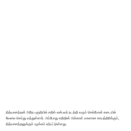
நித்யானந்தன் அதே பகுதியில் சதீஸ் என்பவர் நடத்தி வரும் செல்போன் கடையில்
வேலை செய்து வந்துள்ளார். அப்போது சதீஷின் அக்காள் மகளான காயத்திரிக்கும்,
நித்யானந்தனுக்கும் பழக்கம் ஏற்பட்டுள்ளது.