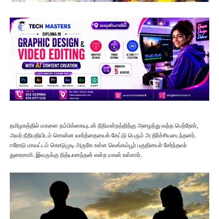
தமிழகத்தில் மகளை நம்பிக்கையுடன் நீதிமன்றத்திற்கு அழைத்து வந்த பெற்றோர்,
அவர் நீதிபதியிடம் சொன்ன வார்த்தையைக் கேட்டு பெரும் அ திர்ச்சியடைந்தனர்.
ஈரோடு மாவட்டம் கொடுமுடி அருகே உள்ள வெங்கம்பூர் பகுதியைச் சேர்ந்தவர்
துரைசாமி. இவருக்கு நித்யானந்தன் என்ற மகன் உள்ளார்.