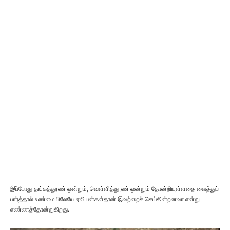
இப்போது தங்கத்தூண் ஒன்றும், வெள்ளித்தூண் ஒன்றும் தோன்றியுள்ளதை வைத்துப்
பார்த்தால் உண்மையிலேயே ஏலியன்கள்தான் இவற்றைச் செய்கின்றனவா என்று
எண்ணத்தோன்றுகிறது.