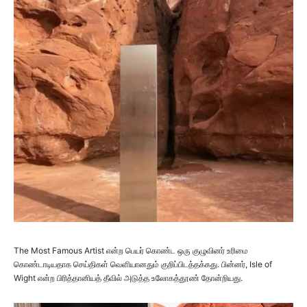
The Most Famous Artist என்ற பெயர் கொண்ட ஒரு குழுவினர் உரிமை
கொண்டாடியதாக செய்திகள் வெளியானதும் குறிப்பிடத்தக்கது. பின்னர், Isle of
Wight என்ற பிரித்தானியத் தீவில் அடுத்த உலோகத்தூண் தோன்றியது.