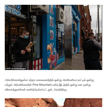
அமெரிக்காவிலுள்ள உத்தா பாலைவனத்தில் ஒன்று, ரொமேனியா நாட்டில் ஒன்று,
மற்றும் அமெரிக்காவின் Pine Mountain என்ற இடத்தில் ஒன்று என மூன்று
உலோகத்தூண்கள் கண்டுபிடிக்கப்பட்டதும், அவற்றிற்கு,