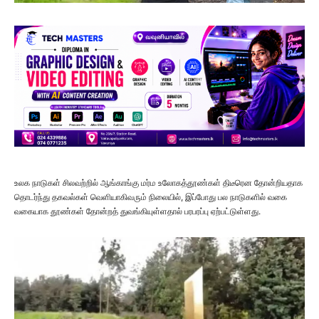
உலக நாடுகள் சிலவற்றில் ஆங்காங்கு மர்ம உலோகத்தூண்கள் திடீரென தோன்றியதாக
தொடர்ந்து தகவல்கள் வெளியாகிவரும் நிலையில், இப்போது பல நாடுகளில் வகை
வகையாக தூண்கள் தோன்றத் துவங்கியுள்ளதால் பரபரப்பு ஏற்பட்டுள்ளது.