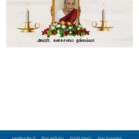
வவுனியா தேடல்
நேரடி ஒளிபரப்பு
செய்தி அனுப்ப
தொடர்புகளுக்கு