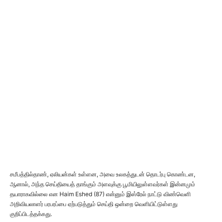
சமீபத்தில்தாண், ஏலியன்கள் உள்ளன, அவை உலகத்துடன் தொடர்பு கொண்டன,
ஆனால், அந்த செய்தியைத் தாங்கும் அளவுக்கு பூமியிலுள்ளவர்கள் இன்னமும்
தயாராகவில்லை என Haim Eshed (87) என்னும் இஸ்ரேல் நாட்டு விண்வெளி
அறிவியலாளர் பரபரப்பை ஏற்படுத்தும் செய்தி ஒன்றை வெளியிட்டுள்ளது
குறிப்பிடத்தக்கது.