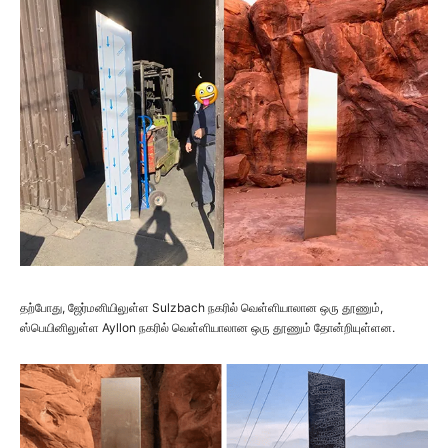
தற்போது, ஜேர்மனியிலுள்ள Sulzbach நகரில் வெள்ளியாலான ஒரு தூணும்,
ஸ்பெயினிலுள்ள Ayllon நகரில் வெள்ளியாலான ஒரு தூணும் தோன்றியுள்ளன.