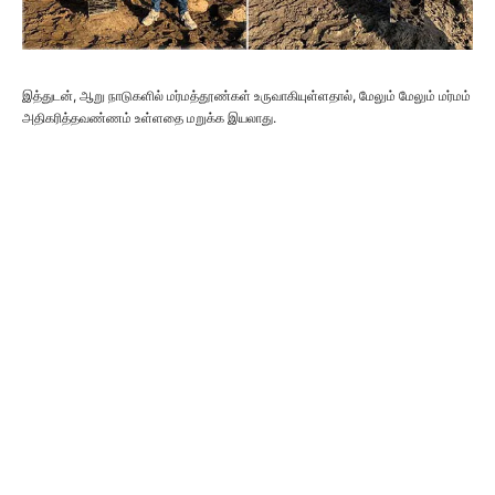
இத்துடன், ஆறு நாடுகளில் மர்மத்தூண்கள் உருவாகியுள்ளதால், மேலும் மேலும் மர்மம்
அதிகரித்தவண்ணம் உள்ளதை மறுக்க இயலாது.