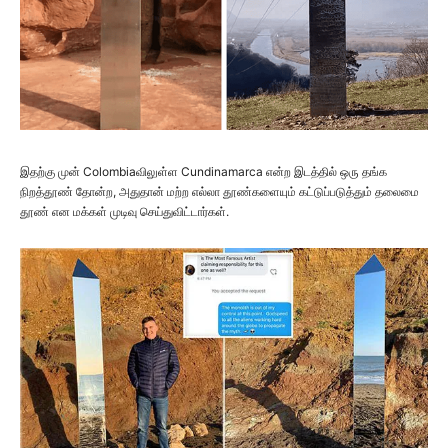
இதற்கு முன் Colombiaவிலுள்ள Cundinamarca என்ற இடத்தில் ஒரு தங்க
நிறத்தூண் தோன்ற, அதுதான் மற்ற எல்லா தூண்களையும் கட்டுப்படுத்தும் தலைமை
தூண் என மக்கள் முடிவு செய்துவிட்டார்கள்.