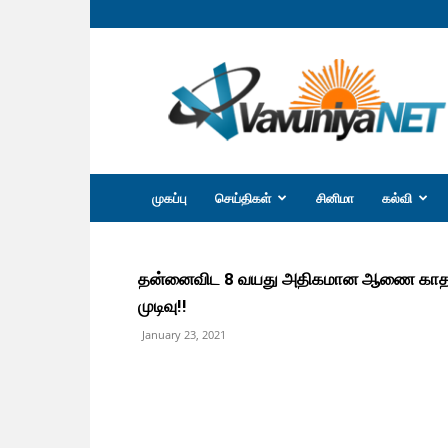
வவுனியா
நெற்
முகப்பு
செய்திகள்
சினிமா
கல்வி
தன்னைவிட 8 வயது அதிகமான ஆணை காதல் த
முடிவு!!
January 23, 2021