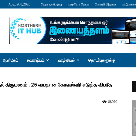
August,8,2026
நேரடி ஒளிபரப்பு
வவுனியா தேடல்
செய்தி அனுப்ப
கட்டுரைக
ஆன்மீகம்
சுவாரஷ்யம்
வாழ்வியல்
தொடர்புகளுக்கு
ிருமணம் : 25 வயதான கோடீஸ்வரி எடுத்த விபரீத
88070