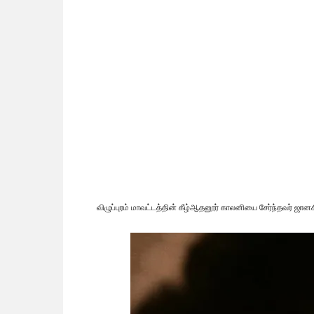
விழுப்புரம் மாவட்டத்தின் கீழ்ஆதனூர் காலனியை சேர்ந்தவர் ஜானகிர