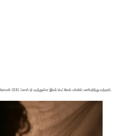
ாமன் (33). ப்ளஸ் டூ படித்துள்ள இவர் பெட்ரோல் பங்கில் பணிபுரிந்து வந்தார்.