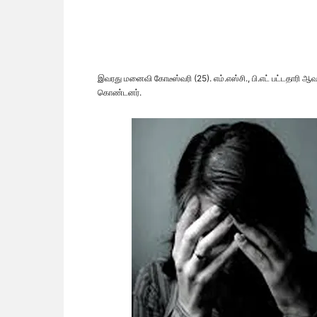
இவரது மனைவி கோடீஸ்வரி (25). எம்.எஸ்சி., பி.எட் பட்டதாரி ஆ
கொண்டனர்.