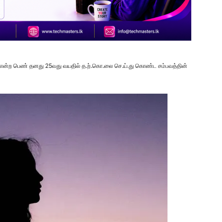
 என்ற பெண் தனது 25வது வயதில் த.ற்.கொ.லை செ.ய்.து கொண்ட சம்பவத்தின்