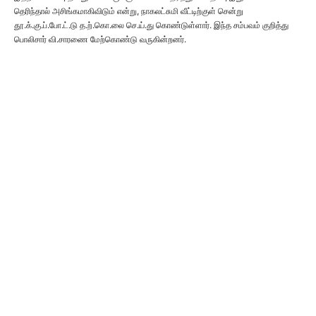
தெரிந்தால் அசிங்கமாகிவிடும் என்று, நாகலட்சுமி வீட்டிற்குள் சென்று
தூ.க்.கு.ப்.போ.ட்.டு த.ற்.கொ.லை செ.ய்.து கொண்டுள்ளார். இந்த சம்பவம் குறித்து
பொலிசார் வி.சாரணை மேற்கொண்டு வருகின்றனர்.