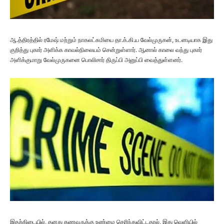
ஆ.த்திரத்தில் ரமேஷ் மற்றும் நாகலட்சுமியை தா.க்.கி.ய வேல்முருகன், உடனடியாக இது
குறித்து புகார் அளிக்க காவல்நிலையம் சென்றுள்ளார். ஆனால் காலை வந்து புகார்
அளிக்குமாறு வேல்முருகனை பொலிசார் திருப்பி அனுப்பி வைத்துள்ளனர்.
இதற்கிடையில், தனது கணவருக்கு உண்மை தெரிந்துவிட்டதால், இது வெளியில்