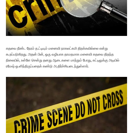
கதவை நீண்ட நேரம் த.ட்டியும் மனைவி நாகலட்சுமி திறக்கவில்லை என்று
கூறப்படுகிறது. அதன் பின், ஒரு வழியாக தாமதமாக மனைவி கதவை திறந்த
நிலையில், உள்ளே சென்று தனது ஆடைகளை மாற்றும் போது, கட்டிலுக்கு அடியில்
ரமேஷ் ஒ.ளிந்திருப்பதைக் கண்டு அ.திர்ச்சியடைந்துள்ளார்.