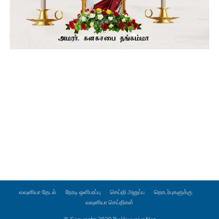
வவுனியா தேடல்
நேரடி ஒளிபரப்பு
செய்தி அனுப்ப
தொடர்புகளுக்கு
வவுனியா செய்திகள்