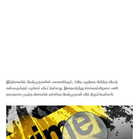
இந்நிலையில், வேல்முருகனின் மனைவிக்கும், அதே பகுதியை சேர்ந்த ரமேஷ்
என்பவருக்கும் பழக்கம் ஏற்பட்டுள்ளது. இதையடுத்து செவ்வாய்கிழமை பணி
தாமதமாக முடிந்த நிலையில் நள்ளிரவு வேல்முருகன் வீடு திரும்பியுள்ளார்.