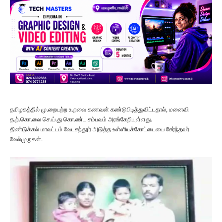
தமிழகத்தில் மு.றையற்ற உ.றவை கணவன் கண்டுபிடித்துவிட்டதால், மனைவி
த.ற்.கொ.லை செ.ய்.து கொ.ண்ட சம்பவம் அரங்கேறியுள்ளது.
திண்டுக்கல் மாவட்டம் வேடசந்தூர் அடுத்த உள்ளியக்கோட்டையை சேர்ந்தவர்
வேல்முருகன்.