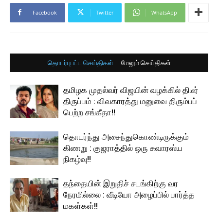
Facebook
Twitter
WhatsApp
தொடர்புபட்ட செய்திகள்
மேலும் செய்திகள்
தமிழக முதல்வர் விஜயின் வழக்கில் திடீர்
திருப்பம் : விவகாரத்து மனுவை திரும்பப்
பெற்ற சங்கீதா!!
தொடர்ந்து அசைந்துகொண்டிருக்கும்
கிணறு : குஜராத்தில் ஒரு சுவாரஸ்ய
நிகழ்வு!!
தந்தையின் இறுதிச் சடங்கிற்கு வர
நேரமில்லை : வீடியோ அழைப்பில் பார்த்த
மகள்கள்!!