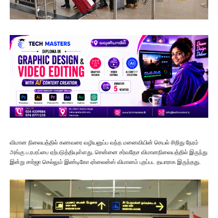
விமான நிலையத்தில் கணவரை வழியனுப்ப வந்த மனைவியின் செயல் சிறிது நேரம்
அங்கு ப.ரபரப்பை ஏற்படுத்தியுள்ளது. சென்னை சர்வதேச விமானநிலையத்தில் இருந்து
இன்று சார்ஜா செல்லும் இண்டிகோ ஏா்லைன்ஸ் விமானம் புறப்பட தயாராக இருந்தது.