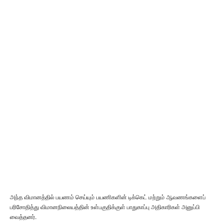
அந்த விமானத்தில் பயணம் செய்யும் பயணிகளின் டிக்கெட் மற்றும் ஆவணங்களைப்
பரிசோதித்து விமானநிலையத்தின் உள்பகுதிக்குள் பாதுகாப்பு அதிகாரிகள் அனுப்பி
வைத்தனர்.