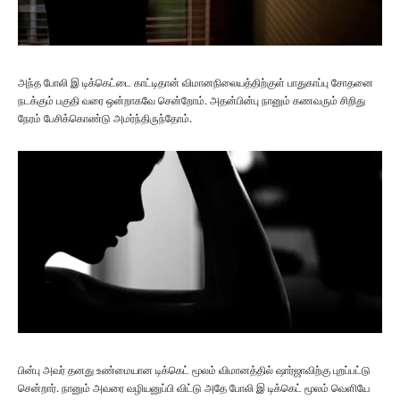
அந்த போலி இ டிக்கெட்டை காட்டிதான் விமானநிலையத்திற்குள் பாதுகாப்பு சோதனை
நடக்கும் பகுதி வரை ஒன்றாகவே சென்றோம். அதன்பின்பு நானும் கணவரும் சிறிது
நேரம் பேசிக்கொண்டு அமர்ந்திருந்தோம்.
பின்பு அவர் தனது உண்மையான டிக்கெட் மூலம் விமானத்தில் ஷார்ஜாவிற்கு புறப்பட்டு
சென்றார். நானும் அவரை வழியனுப்பி விட்டு அதே போலி இ டிக்கெட் மூலம் வெளியே