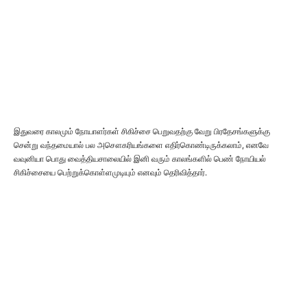
இதுவரை காலமும் நோயாளர்கள் சிகிச்சை பெறுவதற்கு வேறு பிரதேசங்களுக்கு
சென்று வந்தமையால் பல அசௌகரியங்களை எதிர்கொண்டிருக்கலாம், எனவே
வவுனியா பொது வைத்தியசாலையில் இனி வரும் காலங்களில் பெண் நோயியல்
சிகிச்சையை பெற்றுக்கொள்ளமுடியும் எனவும் தெரிவித்தார்.