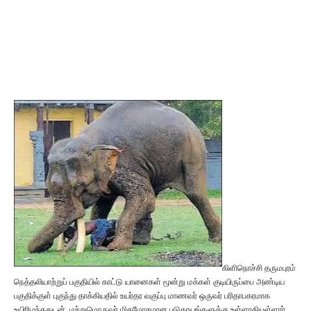
கிளிநொச்சி தருமபுரம்
நெத்தலியாற்றுப் பகுதியில் காட்டு யானைகள் மூன்று மக்கள் குடியிருப்பை அண்டிய
பகுதிக்குள் புகுந்து தாக்கியதில் உயர்தர வகுப்பு மாணவர் ஒருவர் பரிதாபகரமாக
உயிரிழந்ததுடன், மற்றுமொருவர் மிகமோசமான படுகாயங்களுக்கு உள்ளாகியுள்ளார்.