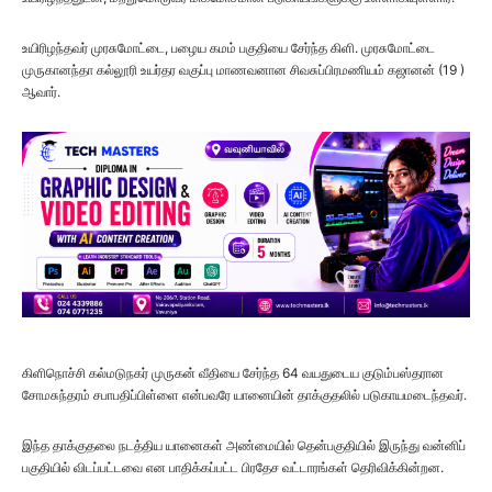
உயிரிழந்தவர் முரசுமோட்டை, பழைய கமம் பகுதியை சேர்ந்த கிளி. முரசுமோட்டை
முருகானந்தா கல்லூரி உயர்தர வகுப்பு மாணவனான சிவசுப்பிரமணியம் கஜானன் (19 )
ஆவார்.
கிளிநொச்சி கல்மடுநகர் முருகன் வீதியை சேர்ந்த 64 வயதுடைய குடும்பஸ்தரான
சோமசுந்தரம் சபாபதிப்பிள்ளை என்பவரே யானையின் தாக்குதலில் படுகாயமடைந்தவர்.
இந்த தாக்குதலை நடத்திய யானைகள் அண்மையில் தென்பகுதியில் இருந்து வன்னிப்
பகுதியில் விடப்பட்டவை என பாதிக்கப்பட்ட பிரதேச வட்டாரங்கள் தெரிவிக்கின்றன.