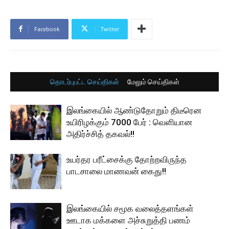
Facebook
Twitter
தொடர்புபட்ட செய்திகள்
மேலும் செய்திகள்
இலங்கையில் ஆண்டுதோறும் திடீரென
உயிரிழக்கும் 7000 பேர் : வெளியான
அதிர்ச்சித் தகவல்!!
உயர்தர பரீட்சைக்கு தோற்றவிருந்த
பாடசாலை மாணவன் கைது!!
இலங்கையில் சமூக வலைத்தளங்கள்
ஊடாக மக்களை அச்சுறுத்தி பணம்