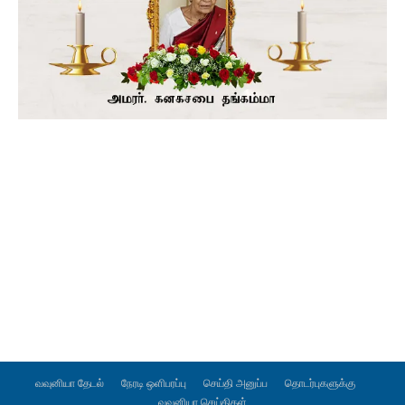
வவுனியா தேடல்
நேரடி ஒளிபரப்பு
செய்தி அனுப்ப
தொடர்புகளுக்கு
வவுனியா செய்திகள்