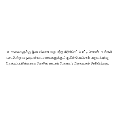
பாடசாலைகளுக்கு இடையிலான வருடாந்த கிரிக்கெட் போட்டி கொண்டாடங்கள்
நடைபெற்று வருவதால் பாடசாலைகளுக்கு அருகில் பொலிஸார் பாதுகாப்புக்கு
நிறுத்தப்பட்டுள்ளதாக பொலிஸ் ஊடகப் பேச்சாளர் அலுவலகம் தெரிவித்தது.