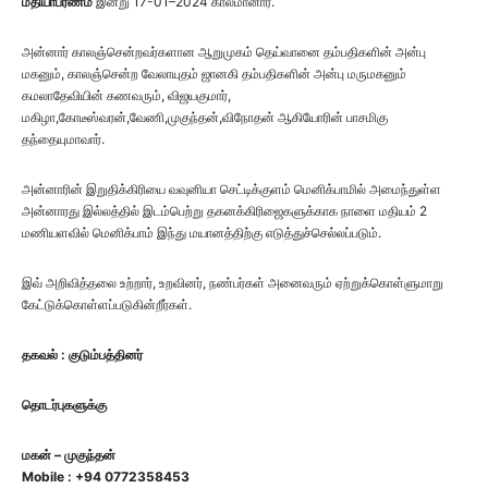
மதியாபரணம்
இன்று 17-01–2024 காலமானார்.
அன்னார் காலஞ்சென்றவர்களான ஆறுமுகம் தெய்வானை தம்பதிகளின் அன்பு
மகனும், காலஞ்சென்ற வேலாயுதம் ஜானகி தம்பதிகளின் அன்பு மருமகனும்
கமலாதேவியின் கணவரும், விஜயகுமார்,
மகிழா,கோடீஸ்வரன்,வேணி,முகுந்தன்,விநோதன் ஆகியோரின் பாசமிகு
தந்தையுமாவார்.
அன்னாரின் இறுதிக்கிரியை வவுனியா செட்டிக்குளம் மெனிக்பாமில் அமைந்துள்ள
அன்னாரது இல்லத்தில் இடம்பெற்று தகனக்கிரிஜைகளுக்காக நாளை மதியம் 2
மணியளவில் மெனிக்பாம் இந்து மயானத்திற்கு எடுத்துச்செல்லப்படும்.
இவ் அறிவித்தலை உற்றார், உறவினர், நண்பர்கள் அனைவரும் ஏற்றுக்கொள்ளுமாறு
கேட்டுக்கொள்ளப்படுகின்றீர்கள்.
தகவல் : குடும்பத்தினர்
தொடர்புகளுக்கு
மகன் – முகுந்தன்
Mobile : +94 0772358453