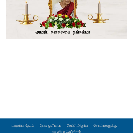
வவுனியா தேடல்
நேரடி ஒளிபரப்பு
செய்தி அனுப்ப
தொடர்புகளுக்கு
வவுனியா செய்திகள்