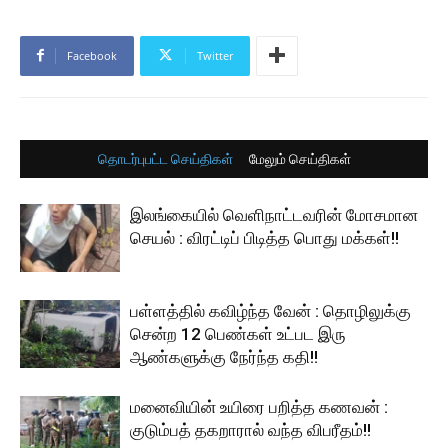
Facebook
Twitter
தொடர்புபட்ட செய்திகள்
மேலும் செய்திகள்
இலங்கையில் வெளிநாட்டவரின் மோசமான
செயல் : விரட்டிப் பிடித்த பொது மக்கள்!!
பள்ளத்தில் கவிழ்ந்த வேன் : தொழிலுக்கு
சென்ற 12 பெண்கள் உட்பட இரு
ஆண்களுக்கு நேர்ந்த கதி!!
மனைவியின் உயிரை பறித்த கணவன் :
குடும்பத் தகறாரால் வந்த விபரீதம்!!