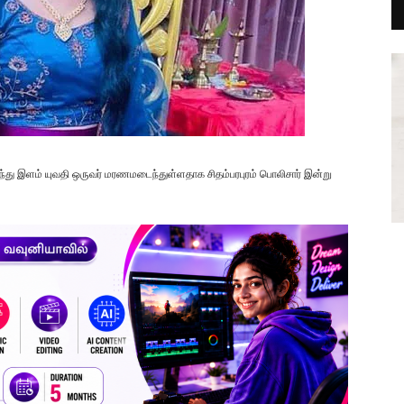
ுந்து இளம் யுவதி ஒருவர் மரணமடைந்துள்ளதாக சிதம்பரபுரம் பொலிசார் இன்று