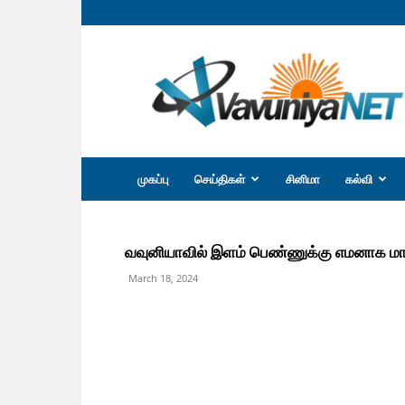
வவுனியா
நெற்
முகப்பு
செய்திகள்
சினிமா
கல்வி
வவுனியாவில் இளம் பெண்ணுக்கு எமனாக மாறிய
March 18, 2024