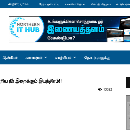
August,7,2026
நேரடி ஒளிபரப்பு
வவுனியா தேடல்
செய்தி அனுப்ப
கட்டுரைக
ஆன்மீகம்
சுவாரஷ்யம்
வாழ்வியல்
தொடர்புகளுக்கு
 நீர் இறைக்கும் இயந்திரம்!!
13322