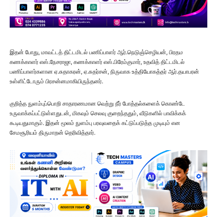
இதன் போது, மாவட்டத் திட்டமிடல் பணிப்பாளர் ஆர்.நெடுஞ்செழியன், பிரதம
கணக்காளர் எஸ்.நேசராஜா, கணக்காளர் எஸ்.பிரேம்குமார், உதவித் திட்டமிடல்
பணிப்பாளர்களான ஏ.சுதாகரன், ஏ.சுதர்சன், நிருவாக உத்தியோகத்தர் ஆர்.தயாபரன்
உள்ளிட்டோரும் பிரசன்னமாகியிருந்தனர்.
குறித்த நுளம்புப்பொறி சாதாரணமான வெற்று நீர் போத்தல்களைக் கொண்டே
உருவாக்கப்பட்டுள்ளதுடன், மிகவும் செலவு குறைந்ததும், வீடுகளில் பாவிக்கக்
கூடியதுமாகும். இதன் மூலம் நுளம்பு பரவுவதைக் கட்டுப்படுத்த முடியும் என
சேமசூரியம் திருமாறன் தெரிவித்தார்.