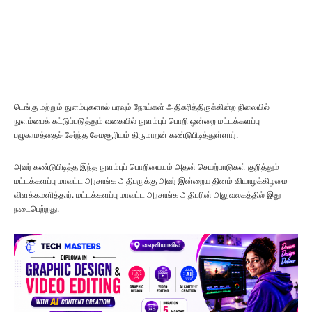
டெங்கு மற்றும் நுளம்புகளால் பரவும் நோய்கள் அதிகரித்திருக்கின்ற நிலையில்
நுளம்பைக் கட்டுப்படுத்தும் வகையில் நுளம்புப் பொறி ஒன்றை மட்டக்களப்பு
பழுகாமத்தைச் சேர்ந்த சேமசூரியம் திருமாறன் கண்டுபிடித்துள்ளார்.
அவர் கண்டுபிடித்த இந்த நுளம்புப் பொறியையும் அதன் செயற்பாடுகள் குறித்தும்
மட்டக்களப்பு மாவட்ட அரசாங்க அதிபருக்கு அவர் இன்றைய தினம் வியாழக்கிழமை
விளக்கமளித்தார். மட்டக்களப்பு மாவட்ட அரசாங்க அதிபரின் அலுவலகத்தில் இது
நடைபெற்றது.