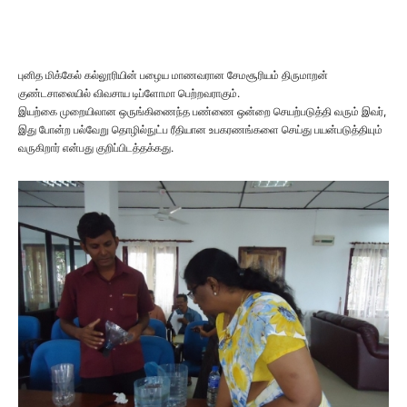
புனித மிக்கேல் கல்லூரியின் பழைய மாணவரான சேமசூரியம் திருமாறன்
குண்டசாலையில் விவசாய டிப்ளோமா பெற்றவராகும்.
இயற்கை முறையிலான ஒருங்கிணைந்த பண்ணை ஒன்றை செயற்படுத்தி வரும் இவர்,
இது போன்ற பல்வேறு தொழில்நுட்ப ரீதியான உபகரணங்களை செய்து பயன்படுத்தியும்
வருகிறார் என்பது குறிப்பிடத்தக்கது.