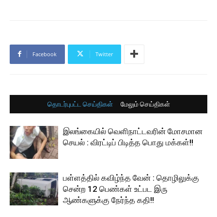
Facebook
Twitter
தொடர்புபட்ட செய்திகள்
மேலும் செய்திகள்
இலங்கையில் வெளிநாட்டவரின் மோசமான
செயல் : விரட்டிப் பிடித்த பொது மக்கள்!!
பள்ளத்தில் கவிழ்ந்த வேன் : தொழிலுக்கு
சென்ற 12 பெண்கள் உட்பட இரு
ஆண்களுக்கு நேர்ந்த கதி!!