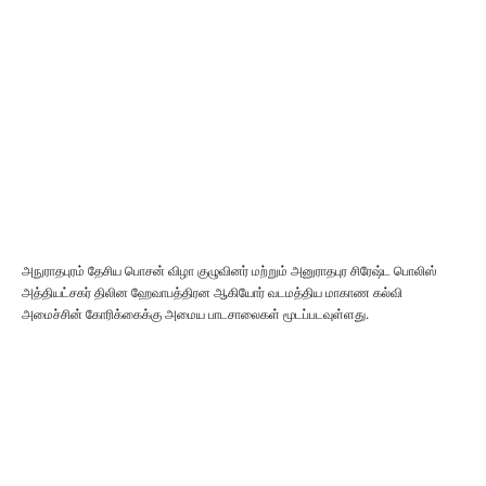
அநுராதபுரம் தேசிய பொசன் விழா குழுவினர் மற்றும் அனுராதபுர சிரேஷ்ட பொலிஸ்
அத்தியட்சகர் திலின ஹேவாபத்திரன ஆகியோர் வடமத்திய மாகாண கல்வி
அமைச்சின் கோரிக்கைக்கு அமைய பாடசாலைகள் மூடப்படவுள்ளது.