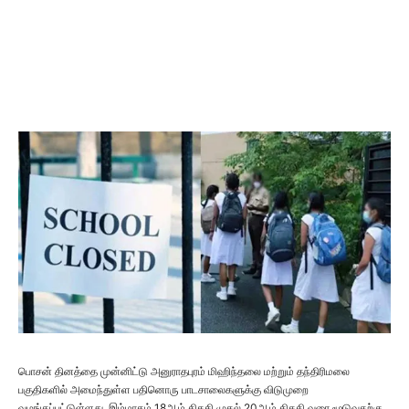
பொசன் தினத்தை முன்னிட்டு அனுராதபுரம் மிஹிந்தலை மற்றும் தந்திரிமலை
பகுதிகளில் அமைந்துள்ள பதினொரு பாடசாலைகளுக்கு விடுமுறை
வழங்கப்பட்டுள்ளது. இம்மாதம் 18ஆம் திகதி முதல் 20ஆம் திகதி வரை மூடுவதற்கு