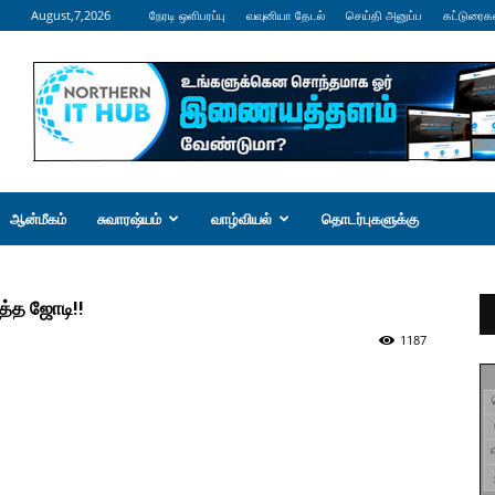
August,7,2026
நேரடி ஒளிபரப்பு
வவுனியா தேடல்
செய்தி அனுப்ப
கட்டுரைக
ஆன்மீகம்
சுவாரஷ்யம்
வாழ்வியல்
தொடர்புகளுக்கு
த்த ஜோடி!!
1187