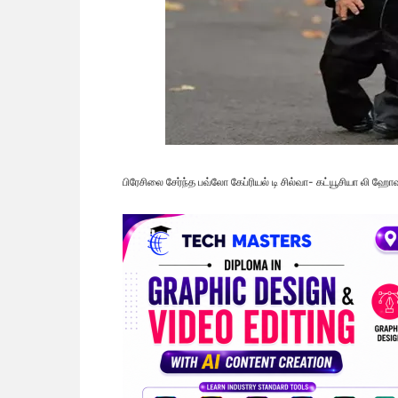
பிரேசிலை சேர்ந்த பவ்லோ கேப்ரியல் டி சில்வா- கட்யூசியா லி 