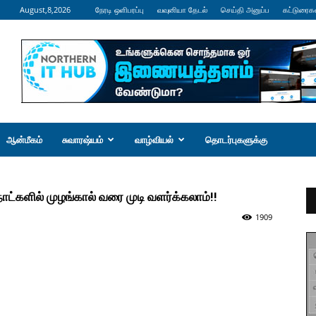
August,8,2026
நேரடி ஒளிபரப்பு
வவுனியா தேடல்
செய்தி அனுப்ப
கட்டுரைக
ஆன்மீகம்
சுவாரஷ்யம்
வாழ்வியல்
தொடர்புகளுக்கு
ாட்களில் முழங்கால் வரை முடி வளர்க்கலாம்!!
1909